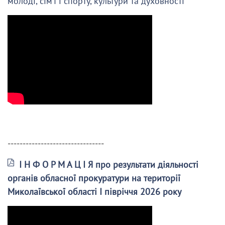
молоді, сім’ї і спорту, культури та духовності
--------------------------------
І Н Ф О Р М А Ц І Я про результати діяльності
органів обласної прокуратури на території
Миколаївської області І півріччя 2026 року