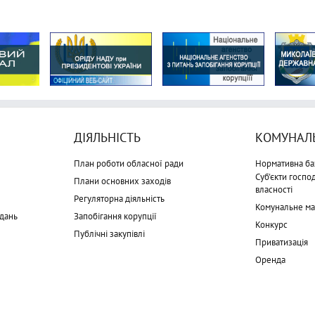
ДІЯЛЬНІСТЬ
КОМУНАЛЬ
План роботи обласної ради
Нормативна ба
Суб'єкти госп
Плани основних заходів
власності
Регуляторна діяльність
Комунальне м
дань
Запобігання корупції
Конкурс
Публічні закупівлі
Приватизація
Оренда