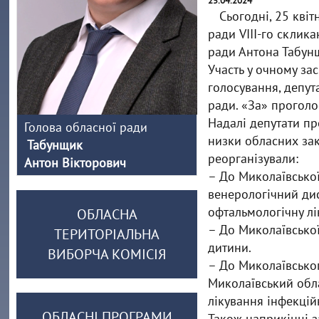
25.04.2024
Сьогодні, 25 квіт
ради VIII-го склик
ради Антона Табунщ
Участь у очному за
голосування, депут
ради. «За» проголо
Надалі депутати пр
Голова обласної ради
низки обласних за
Табунщик
реорганізували:
Антон Вікторович
– До Миколаївської
венерологічний дис
офтальмологічну лі
ОБЛАСНА
– До Миколаївської
ТЕРИТОРІАЛЬНА
дитини.
ВИБОРЧА КОМІСІЯ
– До Миколаївсько
Миколаївський обла
лікування інфекцій
ОБЛАСНІ ПРОГРАМИ
Також наприкінці з