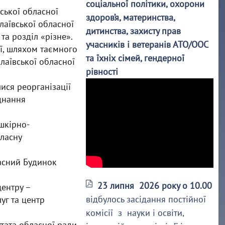
соціальної політики, охорони
вської обласної
здоров’я, материнства,
лаївської обласної
дитинства, захисту прав
а розділ «різне».
учасників і ветеранів АТО/ООС
ії, шляхом таємного
та їхніх сімей, гендерної
лаївської обласної
рівності
ися реорганізації
днання
шкірно-
бласну
ласний Будинок
23 липня 2026 року о 10.00
ентру –
відбулось засідання постійної
уг та центр
комісії з науки і освіти,
тата обласної ради