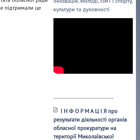
інновацій, молоді, сім’ї і спорту,
е підтримали це
культури та духовності
--------------------------------
І Н Ф О Р М А Ц І Я про
результати діяльності органів
обласної прокуратури на
території Миколаївської