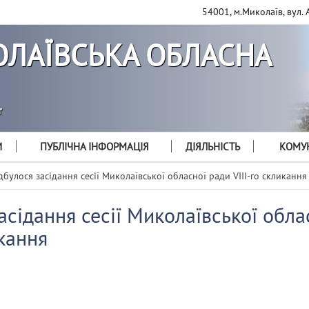
54001, м.Миколаїв, вул. 
ЛАЇВСЬКА ОБЛАСНА
т
И
ПУБЛІЧНА ІНФОРМАЦІЯ
ДІЯЛЬНІСТЬ
КОМУН
дбулося засідання сесії Миколаївської обласної ради VIII-го скликання
асідання сесії Миколаївської обла
икання