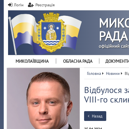
Логін
Реєстрація
МИКО
РАДА
офіційний сай
МИКОЛАЇВЩИНА
ОБЛАСНА РАДА
ДОКУМЕНТ
Головна
Новини
Ві
Відбулося з
VIII-го скл
Назад