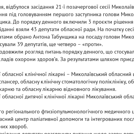
ня, відбулося засідання 21-ї позачергової сесії Миколаї
ання під головуванням першого заступника голови Мико
ика. До порядку денного включили 3 проєкти рішення т
сіданні взяли 43 депутати обласної ради. На початку сес
атами обрано Антона Табунщика на посаду голови Мико
сували 39 депутатів, ще четверо – «проти».
одовжили розгляд питань порядку денного, що стосувал
кладів охорони здоровʼя. За результатами шляхом приє
 обласної клінічної лікарні – Миколаївський обласний 
пансер, обласну клінічну стоматологічну поліклініку, о
карню та обласну лікарню відновного лікування.
 обласної дитячої клінічної лікарні Миколаївський об
го регіонального фтизіопульмонологічного медичного ц
сний центр паліативної допомоги та інтегрованих посл
них хвороб.
асідання депутати розглянули питання щодо заяви депу