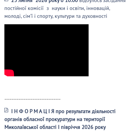
23 липня 2026 року о 10.00
відбулось засідання
постійної комісії з науки і освіти, інновацій,
молоді, сім’ї і спорту, культури та духовності
--------------------------------
І Н Ф О Р М А Ц І Я про результати діяльності
органів обласної прокуратури на території
Миколаївської області І півріччя 2026 року