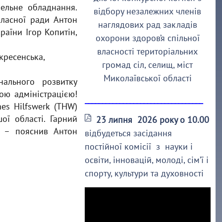
вельне обладнання.
відбору незалежних членів
ласної ради Антон
наглядових рад закладів
раїни Ігор Копитін,
охорони здоров’я спільної
власності територіальних
кресенська,
громад сіл, селищ, міст
Миколаївської області
нального розвитку
ою адміністрацією!
__________________________________
hes Hilfswerk (THW)
ої області. Гарний
23 липня 2026 року о 10.00
» – пояснив Антон
відбудеться засідання
постійної комісії з науки і
освіти, інновацій, молоді, сім’ї і
спорту, культури та духовності