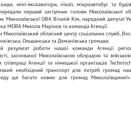
скиди, міні-екскаватори, пікап, мікроавтобус та буді
передали перший заступник голови Миколаївської об
к Миколаївської ОВА Віталій Кім, народний депутат Ук
ика МОВА Микола Марінов та команда Агенції.
и Миколаївський обласний центр соціальних служб, Вос
енківська, Ольшанська та Доманівська громади.
й результат роботи нашої команди Агенції регіо
асті, заснованої Миколаївською облрадою та військов
співпраці Агенції та німецької організація Technisc
такий необхідний транспорт для потреб громад наш
ереду ще багато новин для громад Миколаївщини!