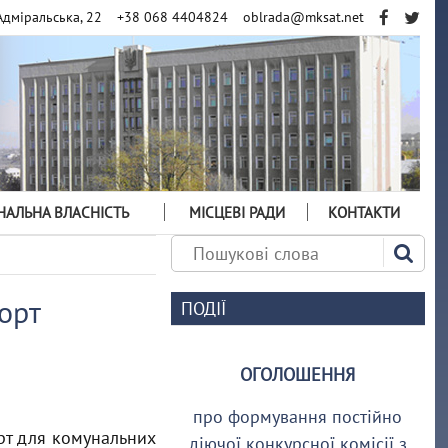
Адміральська, 22
+38 068 4404824
oblrada@mksat.net
АЛЬНА ВЛАСНІСТЬ
МІСЦЕВІ РАДИ
КОНТАКТИ
орт
ПОДІЇ
ОГОЛОШЕННЯ
про формування постійно
орт для комунальних
діючої конкурсної комісії з