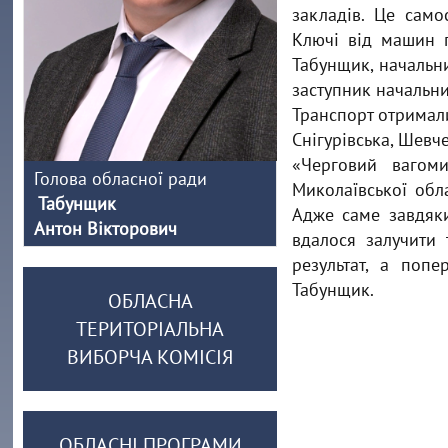
закладів. Це само
Ключі від машин 
Табунщик, начальни
заступник начальн
Транспорт отримал
Снігурівська, Шевч
«Черговий вагоми
Голова обласної ради
Миколаївської обл
Табунщик
Адже саме завдяки 
Антон Вікторович
вдалося залучити 
результат, а поп
Табунщик.
ОБЛАСНА
ТЕРИТОРІАЛЬНА
ВИБОРЧА КОМІСІЯ
ОБЛАСНІ ПРОГРАМИ