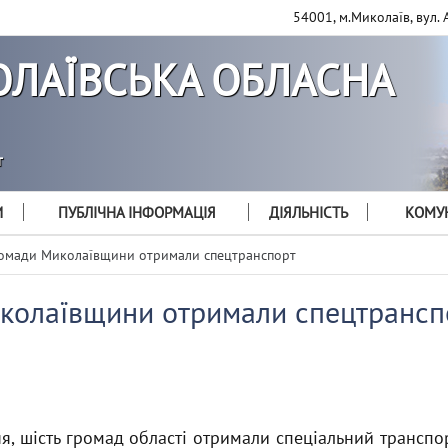
54001, м.Миколаїв, вул. 
ЛАЇВСЬКА ОБЛАСНА
т
И
ПУБЛІЧНА ІНФОРМАЦІЯ
ДІЯЛЬНІСТЬ
КОМУН
омади Миколаївщини отримали спецтранспорт
колаївщини отримали спецтрансп
тня, шість громад області отримали спеціальний трансп