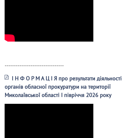
--------------------------------
І Н Ф О Р М А Ц І Я про результати діяльності
органів обласної прокуратури на території
Миколаївської області І півріччя 2026 року