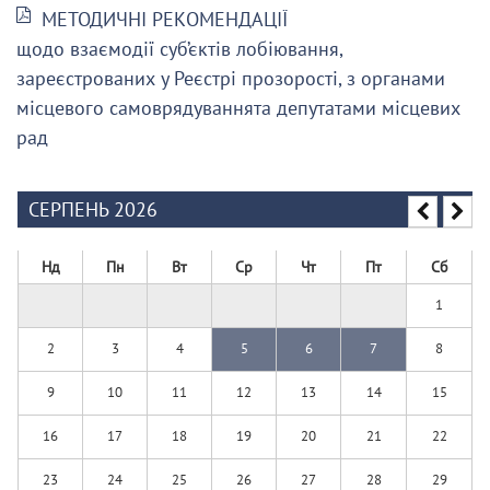
МЕТОДИЧНІ РЕКОМЕНДАЦІЇ
щодо взаємодії суб’єктів лобіювання,
зареєстрованих у Реєстрі прозорості, з органами
місцевого самоврядуваннята депутатами місцевих
рад
СЕРПЕНЬ 2026
Нд
Пн
Вт
Ср
Чт
Пт
Сб
1
2
3
4
5
6
7
8
9
10
11
12
13
14
15
16
17
18
19
20
21
22
23
24
25
26
27
28
29