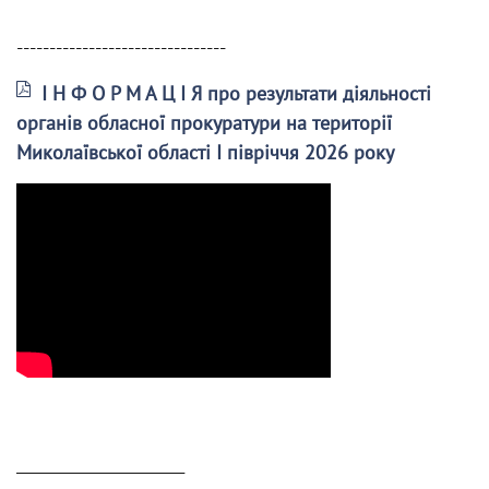
--------------------------------
І Н Ф О Р М А Ц І Я про результати діяльності
органів обласної прокуратури на території
Миколаївської області І півріччя 2026 року
______________________