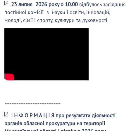
23 липня 2026 року о 10.00
відбулось засідання
постійної комісії з науки і освіти, інновацій,
молоді, сім’ї і спорту, культури та духовності
--------------------------------
І Н Ф О Р М А Ц І Я про результати діяльності
органів обласної прокуратури на території