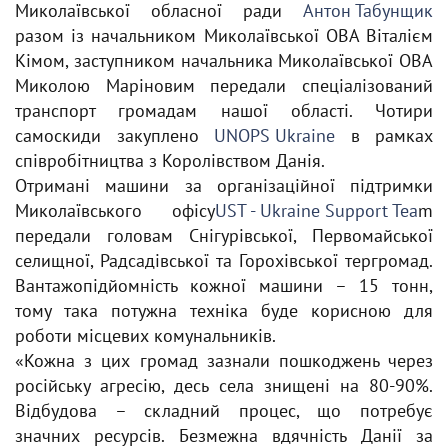
Миколаївської обласної ради
Антон Табунщик
разом із начальником Миколаївської ОВА Віталієм
Кімом, заступником начальника Миколаївської ОВА
Миколою Маріновим передали спеціалізований
транспорт громадам нашої області. Чотири
самоскиди закуплено
UNOPS Ukraine
в рамках
співробітництва з Королівством Данія.
Отримані машини за організаційної підтримки
Миколаївського офісу
UST - Ukraine Support Tea
m
передали головам Снігурівської, Первомайської
селищної, Радсадівської та Горохівської тергромад.
Вантажопідйомність кожної машини – 15 тонн,
тому така потужна техніка буде корисною для
роботи місцевих комунальників.
«Кожна з цих громад зазнали пошкоджень через
російську агресію, десь села знищені на 80-90%.
Відбудова – складний процес, що потребує
значних ресурсів. Безмежна вдячність Данії за