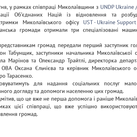
тня, у рамках співпраці Миколаївщини з
UNDP Ukraine 
зації Обʼєднаних Націй із відновлення та розб
ідтримки Миколаївського офісу
UST - Ukraine Support
танська громади отримали три спеціалізовані маши
 представникам громад передали перший заступник го
он Табунщик, заступники начальника Миколаївської о
ола Марінов та Олександр Трайтлі, директорка департ
 ОВА Оксана Єльчієва та керівник Миколаївського о
ро Тарасенко.
овуватимуть для надання соціальних послуг мало
вного догляду та допомоги населенню цих громад.
дмітив, що це вже не перша допомога і раніше Микола
ках цієї співпраці, що вже успішно використовую
овлення громад.