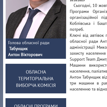
10.10.2023
Сьогодні, 10 жов
Програми Органі
організаційної п
Коблівська і Баш
потреб.
Ключі від автівок
обласної ради Ант
Голова обласної ради
адміністрації Мик
Табунщик
захисту населення
Антон Вікторович
Support Team Дмит
Машини використ
населення, паліати
ОБЛАСНА
Антон Табунщик ві
ТЕРИТОРІАЛЬНА
три машини в рам
ВИБОРЧА КОМІСІЯ
населенню та відн
ОБЛАСНІ ПРОГРАМИ