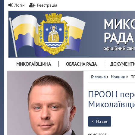
Логін
Реєстрація
МИКО
РАДА
офіційний сай
МИКОЛАЇВЩИНА
ОБЛАСНА РАДА
ДОКУМЕНТ
Головна
Новини
ПР
ПРООН пере
Миколаївщ
Назад