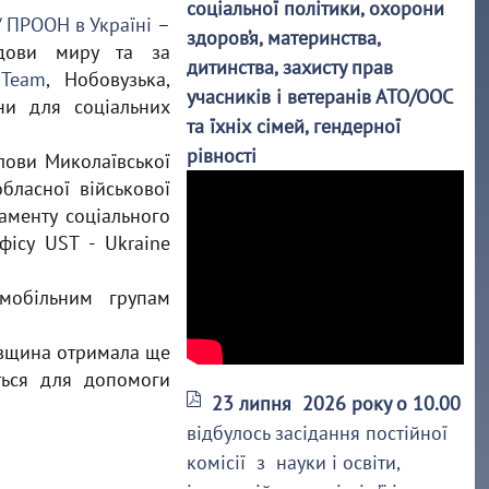
соціальної політики, охорони
/ ПРООН в Україні
–
здоров’я, материнства,
удови миру та за
дитинства, захисту прав
 Team
, Нобовузька,
учасників і ветеранів АТО/ООС
ни для соціальних
та їхніх сімей, гендерної
рівності
лови Миколаївської
бласної військової
аменту соціального
фісу UST - Ukraine
мобільним групам
ївщина отримала ще
ться для допомоги
23 липня 2026 року о 10.00
відбулось засідання постійної
комісії з науки і освіти,