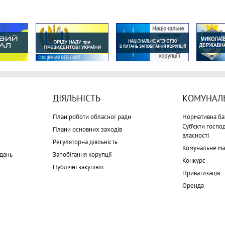
ДІЯЛЬНІСТЬ
КОМУНАЛЬ
План роботи обласної ради
Нормативна ба
Суб'єкти госп
Плани основних заходів
власності
Регуляторна діяльність
Комунальне м
дань
Запобігання корупції
Конкурс
Публічні закупівлі
Приватизація
Оренда