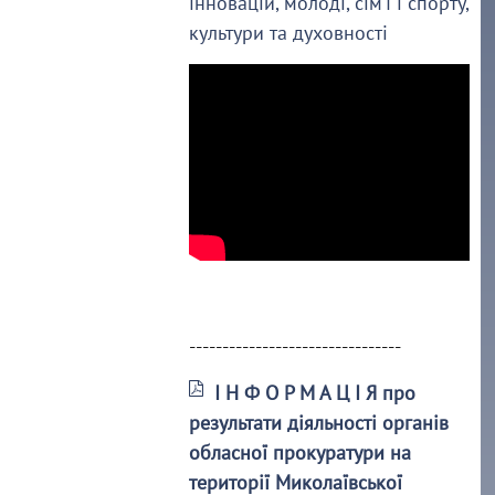
інновацій, молоді, сім’ї і спорту,
культури та духовності
--------------------------------
І Н Ф О Р М А Ц І Я про
результати діяльності органів
обласної прокуратури на
території Миколаївської