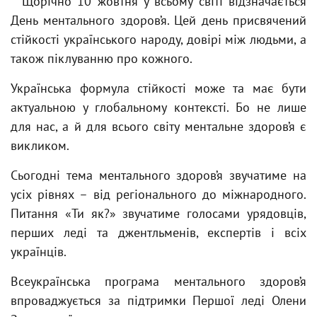
Щорічно 10 жовтня у всьому світі відзначається
День ментального здоров’я. Цей день присвячений
стійкості українського народу, довірі між людьми, а
також піклуванню про кожного.
Українська формула стійкості може та має бути
актуальною у глобальному контексті. Бо не лише
для нас, а й для всього світу ментальне здоров’я є
викликом.
Сьогодні тема ментального здоров’я звучатиме на
усіх рівнях – від регіонального до міжнародного.
Питання «Ти як?» звучатиме голосами урядовців,
перших леді та джентльменів, експертів і всіх
українців.
Всеукраїнська програма ментального здоров’я
впроваджується за підтримки Першої леді Олени