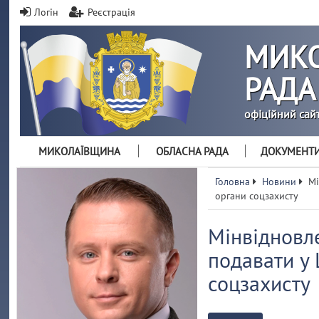
Логін
Реєстрація
МИКО
РАДА
офіційний сай
МИКОЛАЇВЩИНА
ОБЛАСНА РАДА
ДОКУМЕНТ
Головна
Новини
Мі
органи соцзахисту
Мінвідновл
подавати у 
соцзахисту