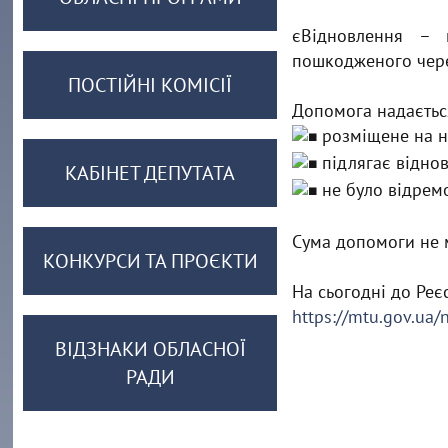
єВідновлення – 
пошкодженого через
ПОСТІЙНІ КОМІСІЇ
Допомога надаєтьс
розміщене на не
підлягає відно
КАБІНЕТ ДЕПУТАТА
не було відрем
Сума допомоги не м
КОНКУРСИ ТА ПРОЄКТИ
На сьогодні до Ре
https://mtu.gov.ua
ВІДЗНАКИ ОБЛАСНОЇ
РАДИ