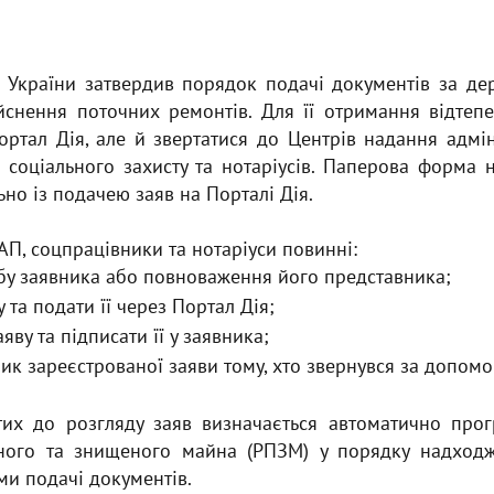
ів України затвердив порядок подачі документів за 
снення поточних ремонтів. Для її отримання відтеп
ортал Дія, але й звертатися до Центрів надання адмін
в соціального захисту та нотаріусів. Паперова форма 
ьно із подачею заяв на Порталі Дія.
П, соцпрацівники та нотаріуси повинні:
бу заявника або повноваження його представника;
 та подати її через Портал Дія;
ву та підписати її у заявника;
к зареєстрованої заяви тому, хто звернувся за допомо
тих до розгляду заяв визначається автоматично пр
ного та знищеного майна (РПЗМ) у порядку надходж
ми подачі документів.