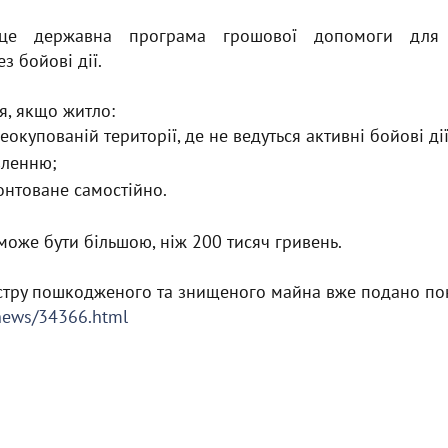
це державна програма грошової допомоги для 
 бойові дії.
я, якщо житло:
окупованій території, де не ведуться активні бойові дії
вленню;
онтоване самостійно.
оже бути більшою, ніж 200 тисяч гривень.
єстру пошкодженого та знищеного майна вже подано пон
/news/34366.html