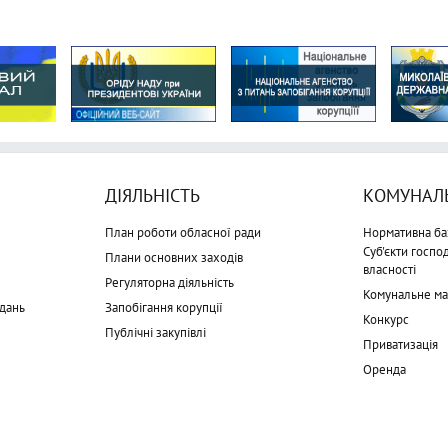
ДІЯЛЬНІСТЬ
КОМУНАЛЬ
План роботи обласної ради
Нормативна ба
Суб'єкти госп
Плани основних заходів
власності
Регуляторна діяльність
Комунальне м
дань
Запобігання корупції
Конкурс
Публічні закупівлі
Приватизація
Оренда