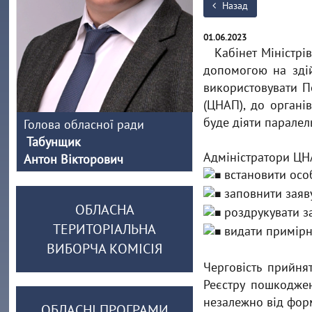
Назад
01.06.2023
Кабінет Міністр
допомогою на здій
використовувати П
(ЦНАП), до органі
буде діяти паралел
Голова обласної ради
Табунщик
Адміністратори ЦНА
Антон Вікторович
встановити осо
заповнити заяву
ОБЛАСНА
роздрукувати зая
ТЕРИТОРІАЛЬНА
видати примірни
ВИБОРЧА КОМІСІЯ
Черговість прийня
Реєстру пошкодже
незалежно від фор
ОБЛАСНІ ПРОГРАМИ