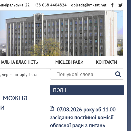
Адміральська, 22
+38 068 4404824
oblrada@mksat.net
АЛЬНА ВЛАСНІСТЬ
МІСЦЕВІ РАДИ
КОНТАКТИ
 через нотаріусів та
ПОДІЇ
р можна
ни
07.08.2026 року об 11.00
засідання постійної комісії
обласної ради з питань