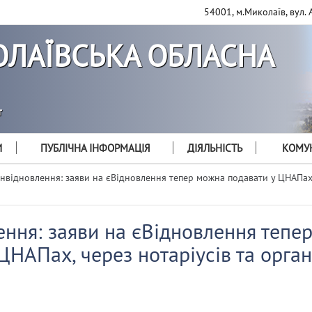
54001, м.Миколаїв, вул. 
ЛАЇВСЬКА ОБЛАСНА
т
И
ПУБЛІЧНА ІНФОРМАЦІЯ
ДІЯЛЬНІСТЬ
КОМУН
нвідновлення: заяви на єВідновлення тепер можна подавати у ЦНАПах,
ення: заяви на єВідновлення тепе
ЦНАПах, через нотаріусів та орга