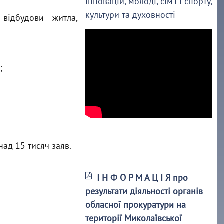
інновацій, молоді, сім’ї і спорту,
культури та духовності
відбудови житла,
;
ад 15 тисяч заяв.
--------------------------------
І Н Ф О Р М А Ц І Я про
результати діяльності органів
обласної прокуратури на
території Миколаївської