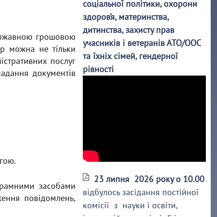
соціальної політики, охорони
здоров’я, материнства,
дитинства, захисту прав
державною грошовою
учасників і ветеранів АТО/ООС
ер можна не тільки
та їхніх сімей, гендерної
істративних послуг
рівності
надання документів
гою.
23 липня 2026 року о 10.00
ограмними засобами
відбулось засідання постійної
ення повідомлень,
комісії з науки і освіти,