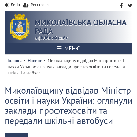
Логін
Реєстрація
МИКОЛАЇВСЬКА ОБЛАСНА
РАДА
офіційний сайт
МЕНЮ
Головна
Новини
Миколаївщину відвідав Міністр освіти і
науки України: оглянули заклади профтехосвіти та передали
шкільні автобуси
Миколаївщину відвідав Міністр
освіти і науки України: оглянули
заклади профтехосвіти та
передали шкільні автобуси