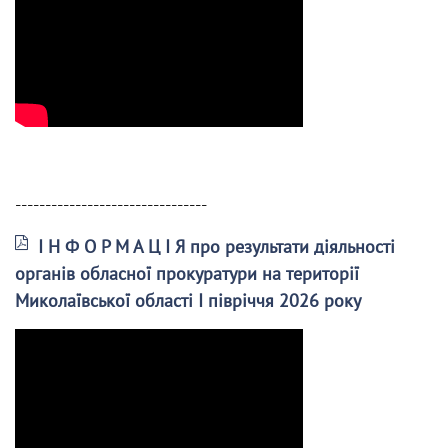
--------------------------------
І Н Ф О Р М А Ц І Я про результати діяльності
органів обласної прокуратури на території
Миколаївської області І півріччя 2026 року