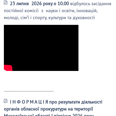
23 липня 2026 року о 10.00
відбулось засідання
постійної комісії з науки і освіти, інновацій,
молоді, сім’ї і спорту, культури та духовності
--------------------------------
І Н Ф О Р М А Ц І Я про результати діяльності
органів обласної прокуратури на території
Миколаївської області І півріччя 2026 року