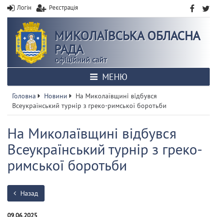
Логін
Реєстрація
МИКОЛАЇВСЬКА ОБЛАСНА
РАДА
офіційний сайт
МЕНЮ
Головна
Новини
На Миколаївщині відбувся
Всеукраїнський турнір з греко-римської боротьби
На Миколаївщині відбувся
Всеукраїнський турнір з греко-
римської боротьби
Назад
09.06.2025