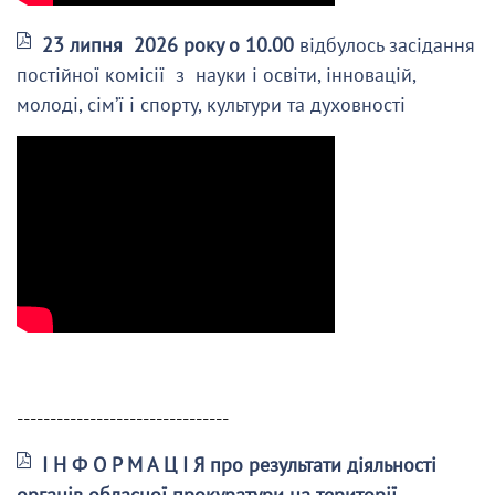
23 липня 2026 року о 10.00
відбулось засідання
постійної комісії з науки і освіти, інновацій,
молоді, сім’ї і спорту, культури та духовності
--------------------------------
І Н Ф О Р М А Ц І Я про результати діяльності
органів обласної прокуратури на території