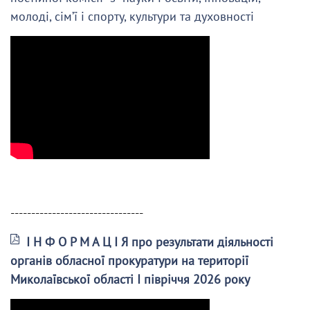
молоді, сім’ї і спорту, культури та духовності
--------------------------------
І Н Ф О Р М А Ц І Я про результати діяльності
органів обласної прокуратури на території
Миколаївської області І півріччя 2026 року