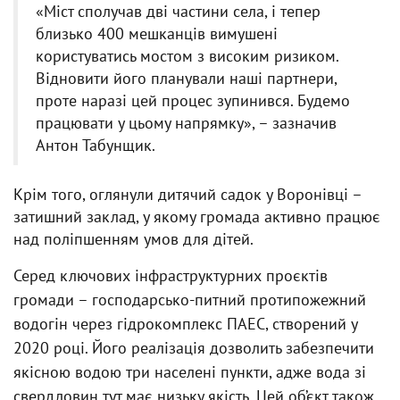
«Міст сполучав дві частини села, і тепер
близько 400 мешканців вимушені
користуватись мостом з високим ризиком.
Відновити його планували наші партнери,
проте наразі цей процес зупинився. Будемо
працювати у цьому напрямку», – зазначив
Антон Табунщик.
Крім того, оглянули дитячий садок у Воронівці –
затишний заклад, у якому громада активно працює
над поліпшенням умов для дітей.
Серед ключових інфраструктурних проєктів
громади – господарсько-питний протипожежний
водогін через гідрокомплекс ПАЕС, створений у
2020 році. Його реалізація дозволить забезпечити
якісною водою три населені пункти, адже вода зі
свердловин тут має низьку якість. Цей об’єкт також