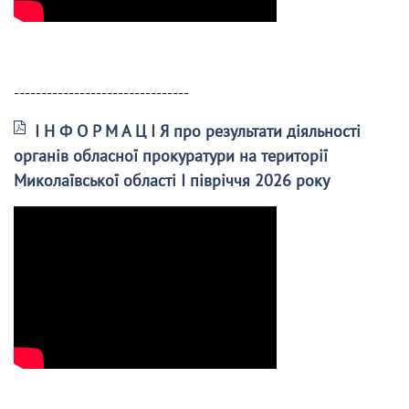
--------------------------------
І Н Ф О Р М А Ц І Я про результати діяльності
органів обласної прокуратури на території
Миколаївської області І півріччя 2026 року