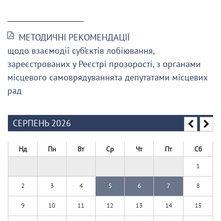
______________________
МЕТОДИЧНІ РЕКОМЕНДАЦІЇ
щодо взаємодії суб’єктів лобіювання,
зареєстрованих у Реєстрі прозорості, з органами
місцевого самоврядуваннята депутатами місцевих
рад
СЕРПЕНЬ 2026
Нд
Пн
Вт
Ср
Чт
Пт
Сб
1
2
3
4
5
6
7
8
9
10
11
12
13
14
15