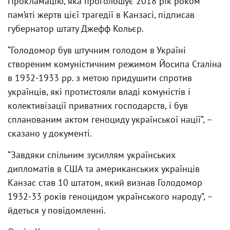
Прокламацію, яка проголошує 2018 рік роком
пам’яті жертв цієї трагедії в Канзасі, підписав
губернатор штату Джефф Кольєр.
“Голодомор був штучним голодом в Україні
створеним комуністичним режимом Йосипа Сталіна
в 1932-1933 рр. з метою придушити спротив
українців, які протистояли владі комуністів і
колективізації приватних господарств, і був
спланованим актом геноциду української нації”, –
сказано у документі.
“Завдяки спільним зусиллям українських
дипломатів в США та американських українців
Канзас став 10 штатом, який визнав Голодомор
1932-33 років геноцидом українського народу”, –
йдеться у повідомленні.