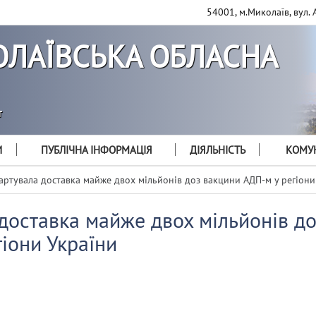
54001, м.Миколаїв, вул. 
ЛАЇВСЬКА ОБЛАСНА
т
И
ПУБЛІЧНА ІНФОРМАЦІЯ
ДІЯЛЬНІСТЬ
КОМУН
артувала доставка майже двох мільйонів доз вакцини АДП-м у регіони
доставка майже двох мільйонів д
іони України