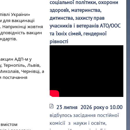
соціальної політики, охорони
здоров’я, материнства,
івлі України» 
дитинства, захисту прав
 для вакцинації 
учасників і ветеранів АТО/ООС
. Наприкінці жовтня 
дповідність вакцин 
та їхніх сімей, гендерної
ндартів.
рівності
акцин АДП-м у 
, Тернопіль, Львів, 
иколаїв, Чернівці, а 
и постачання 
23 липня 2026 року о 10.00
відбулось засідання постійної
комісії з науки і освіти,
вмістом 