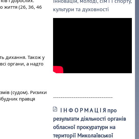
ів і дорослих. 
інновацій, молоді, сім’ї і спорту,
життя (26, 36, 46 
культури та духовності
ь дихання. Також у 
сі органи, а надто 
мів (судом). Ризики 
--------------------------------
Збудник правця 
І Н Ф О Р М А Ц І Я про
результати діяльності органів
обласної прокуратури на
території Миколаївської