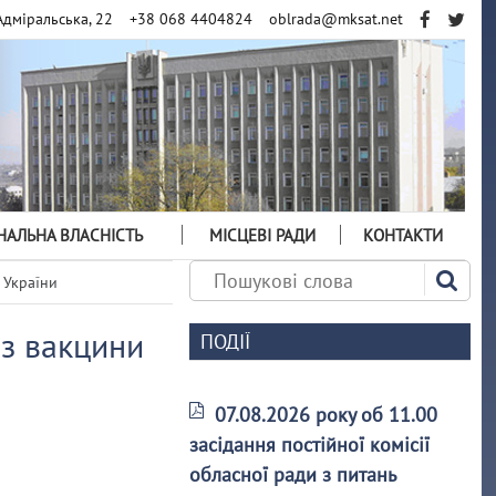
Адміральська, 22
+38 068 4404824
oblrada@mksat.net
АЛЬНА ВЛАСНІСТЬ
МІСЦЕВІ РАДИ
КОНТАКТИ
 України
оз вакцини
ПОДІЇ
07.08.2026 року об 11.00
засідання постійної комісії
обласної ради з питань