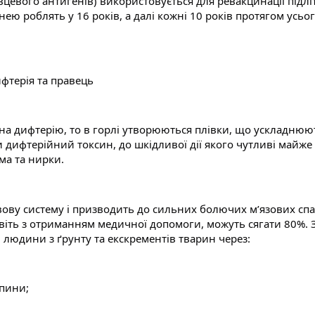
цевого антигенів) використовується для ревакцинації підлітк
ю роблять у 16 років, а далі кожні 10 років протягом усього 
фтерія та правець
на дифтерію, то в горлі утворюються плівки, що ускладнюют
дифтерійний токсин, до шкідливої дії якого чутливі майже в
ма та нирки.
ову систему і призводить до сильних болючих м’язових спаз
авіть з отриманням медичної допомоги, можуть сягати 80%. 
 людини з ґрунту та екскрементів тварин через:
япини;