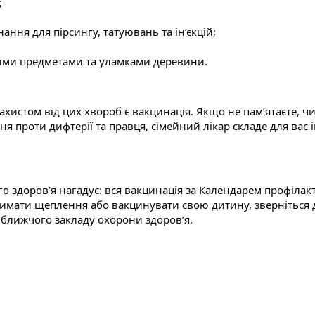
;
ання для пірсингу, татуювань та ін’єкцій;
ими предметами та уламками деревини.
хистом від цих хвороб є вакцинація. Якщо не пам’ятаєте, ч
 проти дифтерії та правця, сімейний лікар складе для вас 
о здоров’я нагадує: вся вакцинація за Календарем профіла
имати щеплення або вакцинувати свою дитину, зверніться до
йближчого закладу охорони здоров’я.