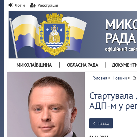
Логін
Реєстрація
МИКО
РАДА
офіційний сай
МИКОЛАЇВЩИНА
ОБЛАСНА РАДА
ДОКУМЕНТ
Головна
Новини
Ст
Стартувала 
АДП-м у рег
Назад