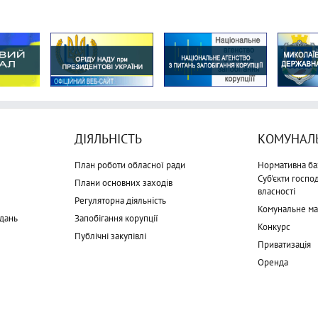
ДІЯЛЬНІСТЬ
КОМУНАЛЬ
План роботи обласної ради
Нормативна ба
Суб'єкти госп
Плани основних заходів
власності
Регуляторна діяльність
Комунальне м
дань
Запобігання корупції
Конкурс
Публічні закупівлі
Приватизація
Оренда