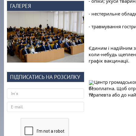
- опіки; укуси тварин
ГАЛЕРЕЯ
- нестерильне обладн
- травмування гостр
Єдиним і надійним за
коли-небудь щеплення
графік вакцинації.
ПІДПИСАТИСЬ НА РОЗСИЛКУ
Центр громадськог
безоплатна. Щоб отр
терапевта або до на