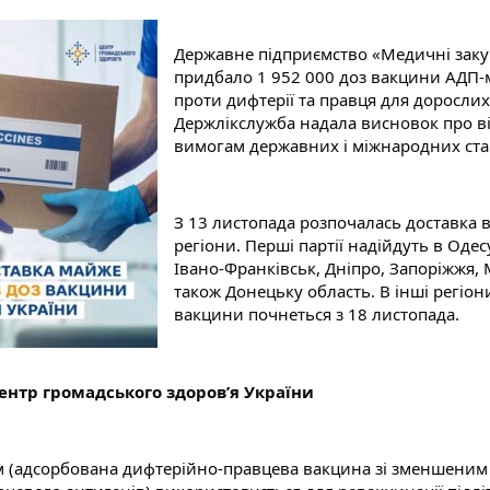
Державне підприємство «Медичні закуп
придбало 1 952 000 доз вакцини АДП-м
проти дифтерії та правця для дорослих
Держлікслужба надала висновок про ві
вимогам державних і міжнародних ста
З 13 листопада розпочалась доставка в
регіони. Перші партії надійдуть в Одесу
Івано-Франківськ, Дніпро, Запоріжжя, М
також Донецьку область. В інші регіон
вакцини почнеться з 18 листопада.
ентр громадського здоров’я України
 (адсорбована дифтерійно-правцева вакцина зі зменшеним 