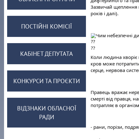
дифтерійного та прав
Зазвичай щеплення не
років і далі).
ПОСТІЙНІ КОМІСІЇ
Чим небезпечні ди
КАБІНЕТ ДЕПУТАТА
Коли людина хворіє 
кров може потрапити 
серце, нервова систе
КОНКУРСИ ТА ПРОЄКТИ
Правець вражає нерв
смерті від правця, н
потрапляє в організм
ВІДЗНАКИ ОБЛАСНОЇ
РАДИ
- рани, порізи, подр