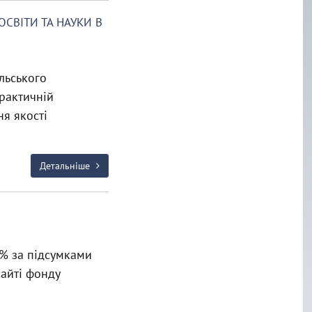
ОСВІТИ ТА НАУКИ В
ільського
практичній
я якості
Детальніше
% за підсумками
сайті фонду