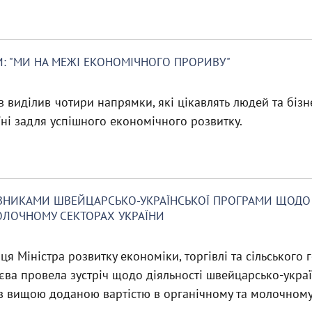
И: "МИ НА МЕЖІ ЕКОНОМІЧНОГО ПРОРИВУ"
виділив чотири напрямки, які цікавлять людей та бізн
їні задля успішного економічного розвитку.
АВНИКАМИ ШВЕЙЦАРСЬКО-УКРАЇНСЬКОЇ ПРОГРАМИ ЩОДО 
ОЛОЧНОМУ СЕКТОРАХ УКРАЇНИ
ця Міністра розвитку економіки, торгівлі та сільського 
єва провела зустріч щодо діяльності швейцарсько-укра
 з вищою доданою вартістю в органічному та молочному