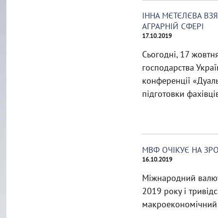
ІННА МЄТЄЛЄВА ВЗЯ
АГРАРНІЙ СФЕРІ
17.10.2019
Сьогодні, 17 жовтня
господарства Украї
конференції «Дуаль
підготовки фахівці
МВФ ОЧІКУЄ НА ЗРО
16.10.2019
Міжнародний валют
2019 року і тривід
макроекономічний 