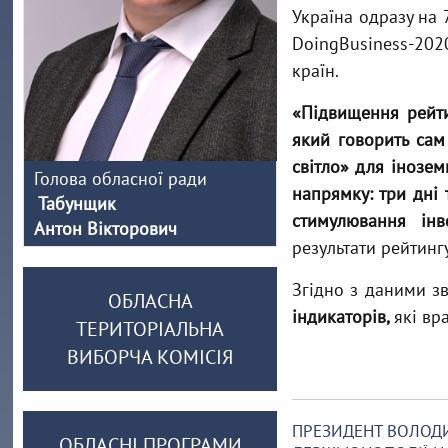
Україна одразу на 
DoingBusiness-2020
країн.
«Підвищення рейти
який говорить сам
світло» для інозем
Голова обласної ради
напрямку: три дні 
Табунщик
стимулювання інве
Антон Вікторович
результати рейтинг
Згідно з даними з
ОБЛАСНА
індикаторів,
які вр
ТЕРИТОРІАЛЬНА
ВИБОРЧА КОМІСІЯ
ПРЕЗИДЕНТ ВОЛОДИ
ОБЛАСНІ ПРОГРАМИ