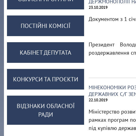
ДЕРЖМОНОПОЛІЇ Н
23.10.2019
Документом з 1 сі
ПОСТІЙНІ КОМІСІЇ
Президент Воло
КАБІНЕТ ДЕПУТАТА
роздержавлення спи
КОНКУРСИ ТА ПРОЄКТИ
МІНЕКОНОМІКИ РОЗГ
ДЕРЖАВНИХ С/Г ЗЕ
22.10.2019
ВІДЗНАКИ ОБЛАСНОЇ
Міністерство розвит
РАДИ
рамках програм пов
під купівлю держав