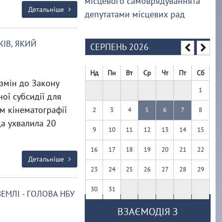
місцевого самоврядуваннята
Детальніше
депутатами місцевих рад
ІВ, ЯКИЙ
СЕРПЕНЬ 2026
Нд
Пн
Вт
Ср
Чт
Пт
Сб
змін до Закону
1
ої субсидії для
м кінематографії
2
3
4
5
6
7
8
да ухвалила 20
9
10
11
12
13
14
15
16
17
18
19
20
21
22
Детальніше
23
24
25
26
27
28
29
30
31
ЕМЛІ - ГОЛОВА НБУ
ВЗАЄМОДІЯ З