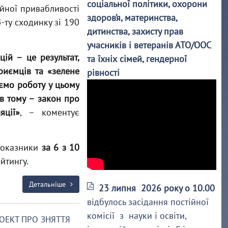
соціальної політики, охорони
ійної привабливості
здоров’я, материнства,
-ту сходинку зі 190
дитинства, захисту прав
учасників і ветеранів АТО/ООС
ій – це результат,
та їхніх сімей, гендерної
риємців та «зелене
рівності
уємо роботу у цьому
ів тому – закон про
яції»
, – коментує
 показники
за 6 з 10
йтингу.
Детальніше
23 липня 2026 року о 10.00
відбулось засідання постійної
комісії з науки і освіти,
ОЕКТ ПРО ЗНЯТТЯ