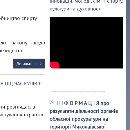
інновацій, молоді, сім’ї і спорту,
культури та духовності
обництво спирту
ект закону щодо
резидента.
Детальніше
 ПІД ЧАС КУПІВЛІ
--------------------------------
І Н Ф О Р М А Ц І Я про
ни розглядає, в
результати діяльності органів
інування і грантів
обласної прокуратури на
території Миколаївської