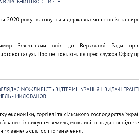
А ВИРОБНИЦТВО СПИРТУ
чня 2020 року скасовується державна монополія на вир
димир Зеленський вніс до Верховної Ради про
ртової галузі. Про це повідомляє прес-служба Офісу п
ЛЯДАЄ МОЖЛИВІСТЬ ВІДТЕРМІНУВАННЯ І ВИДАЧІ ГРАНТІВ
МЕЛЬ - МИЛОВАНОВ
ку економіки, торгівлі та сільського господарства Украї
'язаних із викупом земель, можливість надання відтерм
них земель сільгосппризначення.