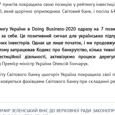
7 пунктів покращила свою позицію у рейтингу інвестиц
, який щорічно оприлюднює Світовий банк, і посіла 64
нгу України в Doing Business-2020 одразу на 7 позиц
 за себе. Це позитивний сигнал для українських підп
них інвесторів. Однак це лише початок, і ми продовж
тому запрацював Кодекс про банкрутство, кілька тижн
стиційної діяльності, активізуємо процеси дерегул
у Прем’єр-міністр України Олексій Гончарук.
віту Світового банку цьогоріч Україна покращила свої
аховуються фахівцями Світового банку при складанні ре
МИР ЗЕЛЕНСЬКИЙ ВНІС ДО ВЕРХОВНОЇ РАДИ ЗАКОНОПР