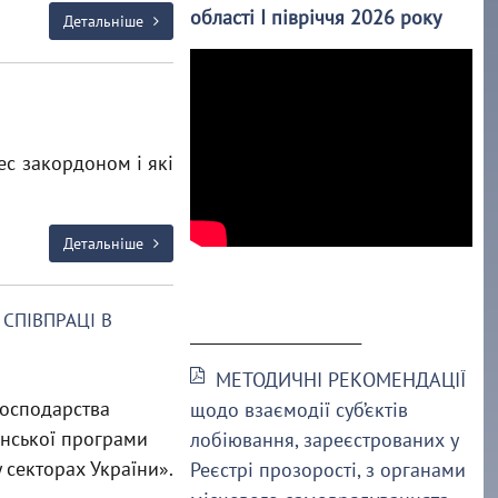
області І півріччя 2026 року
Детальніше
ес закордоном і які
Детальніше
СПІВПРАЦІ В
______________________
МЕТОДИЧНІ РЕКОМЕНДАЦІЇ
господарства
щодо взаємодії суб’єктів
їнської програми
лобіювання, зареєстрованих у
 секторах України».
Реєстрі прозорості, з органами