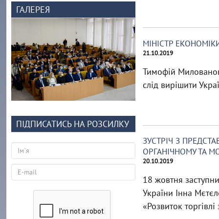
ГАЛЕРЕЯ
МІНІСТР ЕКОНОМІК
21.10.2019
Тимофій Милованов 
слід вирішити Укра
ПІДПИСАТИСЬ НА РОЗСИЛКУ
ЗУСТРІЧ З ПРЕДСТ
ОРГАНІЧНОМУ ТА М
20.10.2019
18 жовтня заступни
України Інна Мєтєл
«Розвиток торгівлі