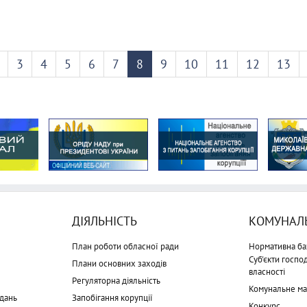
3
4
5
6
7
8
9
10
11
12
13
ДІЯЛЬНІСТЬ
КОМУНАЛЬ
План роботи обласної ради
Нормативна ба
Суб'єкти госп
Плани основних заходів
власності
Регуляторна діяльність
Комунальне м
дань
Запобігання корупції
Конкурс