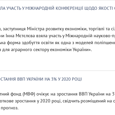
ЛА УЧАСТЬ У МІЖНАРОДНІЙ КОНФЕРЕНЦІЇ ЩОДО ЯКОСТІ 
, заступниця Міністра розвитку економіки, торгівлі та с
ни Інна Мєтєлєва взяла участь у Міжнародній науково-
на форма здобуття освіти як одна з моделей поліпшенн
в для аграрного сектору економіки України».
СТАННЯ ВВП УКРАЇНИ НА 3% У 2020 РОЦІ
ний фонд (МВФ) очікує на зростання ВВП України на 3
соткове зростання у 2020 році, свідчить розміщений на 
прогноз.