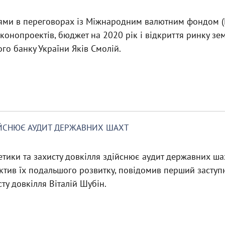
ми в переговорах із Міжнародним валютним фондом (
конопроектів, бюджет на 2020 рік і відкриття ринку зе
го банку України Яків Смолій.
ІЙСНЮЄ АУДИТ ДЕРЖАВНИХ ШАХТ
етики та захисту довкілля здійснює аудит державних ша
тив їх подальшого розвитку, повідомив перший заступн
ту довкілля Віталій Шубін.