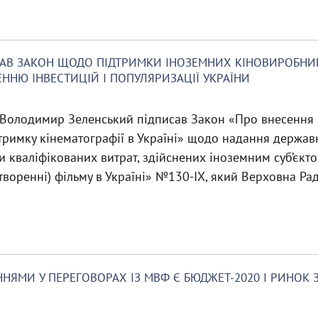
АВ ЗАКОН ЩОДО ПІДТРИМКИ ІНОЗЕМНИХ КІНОВИРОБНИК
ННЮ ІНВЕСТИЦІЙ І ПОПУЛЯРИЗАЦІЇ УКРАЇНИ
 Володимир Зеленський підписав Закон «Про внесення 
римку кінематографії в Україні» щодо надання державн
 кваліфікованих витрат, здійснених іноземним суб’єкто
творенні) фільму в Україні» №130-ІХ, який Верховна Ра
ЯМИ У ПЕРЕГОВОРАХ ІЗ МВФ Є БЮДЖЕТ-2020 І РИНОК З