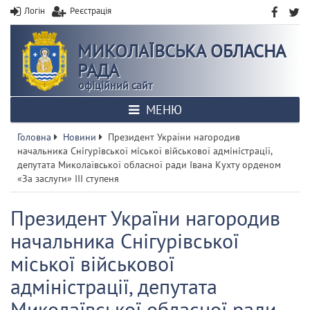
Логін
Реєстрація
МИКОЛАЇВСЬКА ОБЛАСНА
РАДА
офіційний сайт
МЕНЮ
Головна
Новини
Президент України нагородив
начальника Снігурівської міської військової адміністрації,
депутата Миколаївської обласної ради Івана Кухту орденом
«За заслуги» ІІІ ступеня
Президент України нагородив
начальника Снігурівської
міської військової
адміністрації, депутата
Миколаївської обласної ради