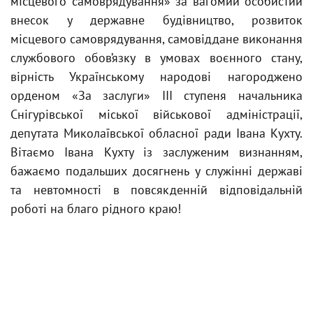
місцевого самоврядування» за вагомий особистий
внесок у державне будівництво, розвиток
місцевого самоврядування, самовіддане виконання
службового обов’язку в умовах воєнного стану,
вірність Українському народові нагороджено
орденом «За заслуги» ІІІ ступеня начальника
Снігурівської міської військової адміністрації,
депутата Миколаївської обласної ради Івана Кухту.
Вітаємо Івана Кухту із заслуженим визнанням,
бажаємо подальших досягнень у служінні державі
та невтомності в повсякденній відповідальній
роботі на благо рідного краю!