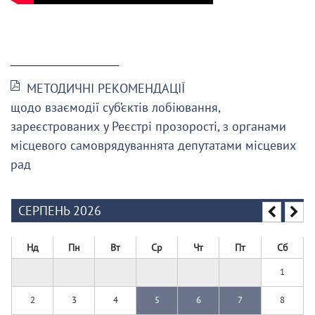
______________________
МЕТОДИЧНІ РЕКОМЕНДАЦІЇ
щодо взаємодії суб’єктів лобіювання,
зареєстрованих у Реєстрі прозорості, з органами
місцевого самоврядуваннята депутатами місцевих
рад
СЕРПЕНЬ 2026
Нд
Пн
Вт
Ср
Чт
Пт
Сб
1
2
3
4
5
6
7
8