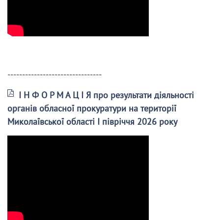
--------------------------------
І Н Ф О Р М А Ц І Я про результати діяльності
органів обласної прокуратури на території
Миколаївської області І півріччя 2026 року