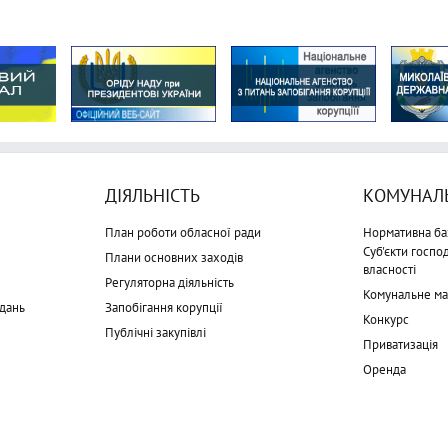
ДІЯЛЬНІСТЬ
КОМУНАЛЬ
План роботи обласної ради
Нормативна ба
Суб'єкти госп
Плани основних заходів
власності
Регуляторна діяльність
Комунальне м
дань
Запобігання корупції
Конкурс
Публічні закупівлі
Приватизація
Оренда