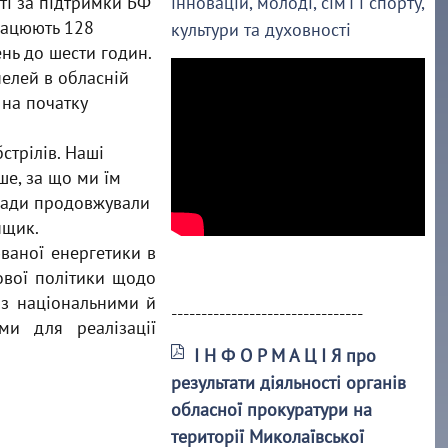
ті за підтримки БФ
інновацій, молоді, сім’ї і спорту,
працюють 128
культури та духовності
нь до шести годин.
нелей в обласній
 на початку
стрілів. Наші
ше, за що ми їм
клади продовжували
нщик.
ваної енергетики в
дової політики щодо
 з національними й
--------------------------------
ми для реалізації
І Н Ф О Р М А Ц І Я про
результати діяльності органів
обласної прокуратури на
території Миколаївської