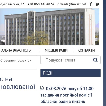
Адміральська, 22
+38 068 4404824
oblrada@mksat.net
АЛЬНА ВЛАСНІСТЬ
МІСЦЕВІ РАДИ
КОНТАКТИ
 обговорили розвиток
ПОДІЇ
: на
дновлюваної
07.08.2026 року об 11.00
засідання постійної комісії
обласної ради з питань