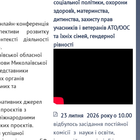
соціальної політики, охорони
здоров’я, материнства,
дитинства, захисту прав
онлайн-конференція
учасників і ветеранів АТО/ООС
ективи розвитку
та їхніх сімей, гендерної
тексті діяльності
рівності
.
аївської обласної
лови Миколаївської
редставники
их органів
ьних та
рнативних джерел
 проєктів з
23 липня 2026 року о 10.00
 міжнародними
відбулось засідання постійної
аких проєктів.
комісії з науки і освіти,
 успішної