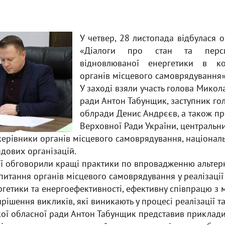
У четвер, 28 листопада відбулася 
«Діалоги про стан та персп
відновлюваної енергетики в кон
органів місцевого самоврядування»
У заході взяли участь голова Микол
ради Антон Табунщик, заступник го
облради Денис Андрєєв, а також п
Верховної Ради України, центральн
керівники органів місцевого самоврядування, націонал
дових організацій.
ії обговорили кращі практики по впровадженню альте
 питання органів місцевого самоврядування у реалізації
ргетики та енергоефективності, ефективну співпрацю з
рішення викликів, які виникають у процесі реалізації т
кої обласної ради Антон Табунщик представив приклади