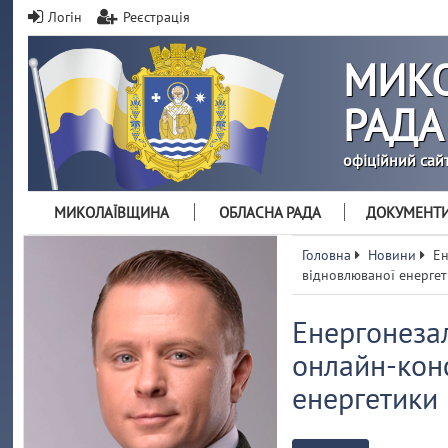
Логін
Реєстрація
МИКО
РАДА
офіційний сай
МИКОЛАЇВЩИНА
ОБЛАСНА РАДА
ДОКУМЕНТ
Головна
Новини
Ен
відновлюваної енерге
Енергонезал
онлайн-кон
енергетики