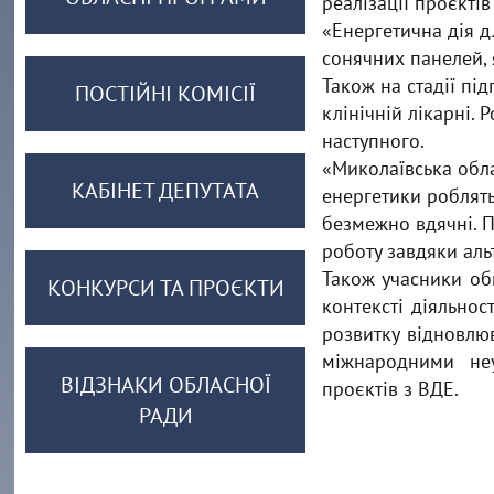
реалізації проєкті
«Енергетична дія д
сонячних панелей, 
Також на стадії пі
ПОСТІЙНІ КОМІСІЇ
клінічній лікарні.
наступного.
«Миколаївська обла
КАБІНЕТ ДЕПУТАТА
енергетики роблять
безмежно вдячні. П
роботу завдяки аль
Також учасники об
КОНКУРСИ ТА ПРОЄКТИ
контексті діяльнос
розвитку відновлю
міжнародними неу
ВІДЗНАКИ ОБЛАСНОЇ
проєктів з ВДЕ.
РАДИ