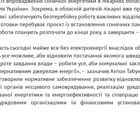
в із впровадження сонячної енергетики в лікарнях облас
ля України». Зокрема, в обласній дитячій лікарні вже 
які забезпечують безперебійну роботу важливих відділе
дготовки перебуває проєкт із встановлення сонячних па
 Роботи планують розпочати до кінця року, а завершити –
сть сьогодні майже вся без електроенергії внаслідок об
 усе можливе, аби відновити постачання якомога швид
роте завдання влади – робити усе, аби комунальні за
тернативним джерелам енергії», – зазначив Антон Табу
говорили нормативне забезпечення розвитку відновлю
ті органів місцевого самоврядування, реалізацію уря
ваної енергетики та енергоефективності та співпрацю
рядовими організаціями та фінансовими установа