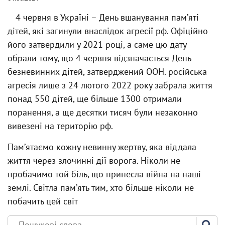
4 червня в Україні – День вшанування памʼяті
дітей, які загинули внаслідок агресії рф. Офіційно
його затвердили у 2021 році, а саме цю дату
обрали тому, що 4 червня відзначається День
безневинних дітей, затверджений ООН. російська
агресія лише з 24 лютого 2022 року забрала життя
понад 550 дітей, ще більше 1300 отримали
поранення, а ще десятки тисяч були незаконно
вивезені на територію рф.
Памʼятаємо кожну невинну жертву, яка віддала
життя через злочинні дії ворога. Ніколи не
пробачимо той біль, що принесла війна на наші
землі. Світла памʼять тим, хто більше ніколи не
побачить цей світ