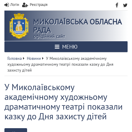
Логін
Реєстрація
МИКОЛАЇВСЬКА ОБЛАСНА
РАДА
офіційний сайт
МЕНЮ
Головна
Новини
У Миколаївському академічному
художньому драматичному театрі показали казку до Дня
захисту дітей
У Миколаївському
академічному художньому
драматичному театрі показали
казку до Дня захисту дітей