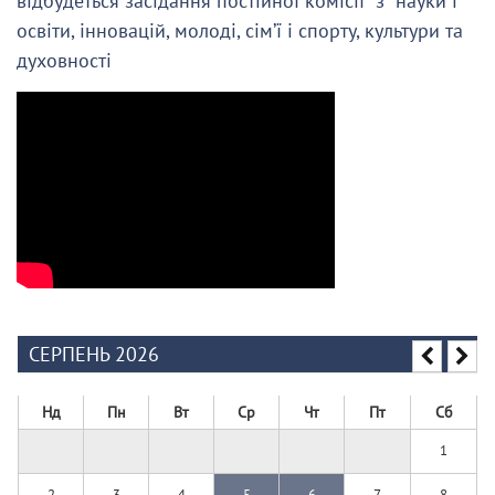
відбудеться засідання постійної комісії з науки і
освіти, інновацій, молоді, сім’ї і спорту, культури та
духовності
СЕРПЕНЬ 2026
Нд
Пн
Вт
Ср
Чт
Пт
Сб
1
2
3
4
5
6
7
8