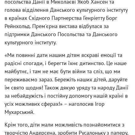
посольства Данії в Миколаєві Якоб Хансен та
голова відділення Данського культурного інституту
в країнах Східного Партнерства Генріетту Борг
Рейнхольд. Прем'єрна вистава відбулася за
підтримки Данського Посольства та Данського
культурного інституту.
«Ми повинні дати нашим дітям яскраві емоції та
радісні спогади, і берегти їхнє дитинство. Це наше
майбутнє, і там не має бути війни та сліз, що ми
переживаємо зараз. Бережіть наших дітей, даруйте
їм свято щодня! Також дякую уряду та народу Данії
за небайдужість і постійну допомогу нашій країні в
усіх можливих сферах!» – наголосив Ігор
Мухарський.
Крім того, діти мали можливість познайомитися з
творчістю Андерсена, зробити Русалоньку з паперу,