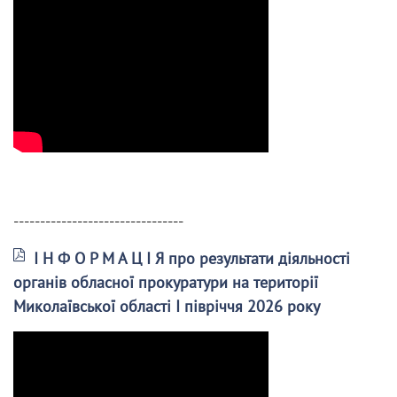
--------------------------------
І Н Ф О Р М А Ц І Я про результати діяльності
органів обласної прокуратури на території
Миколаївської області І півріччя 2026 року