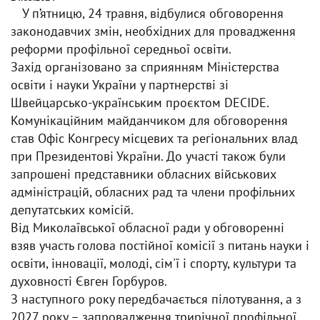
У п’ятницю, 24 травня, відбулися обговорення
законодавчих змін, необхідних для провадження
реформи профільної середньої освіти.
Захід організовано за сприянням Міністерства
освіти і науки України у партнерстві зі
Швейцарсько-українським проєктом DECIDE.
Комунікаційним майданчиком для обговорення
став Офіс Конгресу місцевих та регіональних влад
при Президентові України. До участі також були
запрошені представники обласних військових
адміністрацій, обласних рад та члени профільних
депутатських комісій.
Від Миколаївської обласної ради у обговоренні
взяв участь голова постійної комісії з питань науки і
освіти, інновації, молоді, сім'ї і спорту, культури та
духовності Євген Горбуров.
З наступного року передбачається пілотування, а з
2027 року – запровадження трирічної профільної