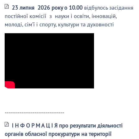
23 липня 2026 року о 10.00
відбулось засідання
постійної комісії з науки і освіти, інновацій,
молоді, сім’ї і спорту, культури та духовності
--------------------------------
І Н Ф О Р М А Ц І Я про результати діяльності
органів обласної прокуратури на території