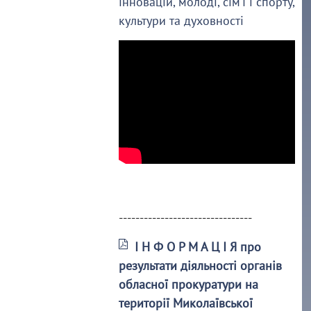
інновацій, молоді, сім’ї і спорту,
культури та духовності
--------------------------------
І Н Ф О Р М А Ц І Я про
результати діяльності органів
обласної прокуратури на
території Миколаївської