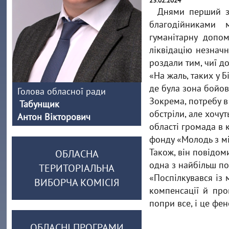
23.02.2024
Днями перший за
благодійниками 
гуманітарну допом
ліквідацію незнач
роздали тим, чиї д
«На жаль, таких у 
де була зона бойов
Голова обласної ради
Зокрема, потребу в
Табунщик
обстріли, але хочу
Антон Вікторович
області громада в 
фонду «Молодь з мі
Також, він повідом
ОБЛАСНА
одна з найбільш по
ТЕРИТОРІАЛЬНА
«Поспілкувався із
ВИБОРЧА КОМІСІЯ
компенсації й про
попри все, і це фе
ОБЛАСНІ ПРОГРАМИ