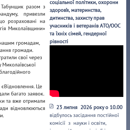
соціальної політики, охорони
 Табунщик разом з
здоров’я, материнства,
андуму, привезли
дитинства, захисту прав
 що розраховані на
учасників і ветеранів АТО/ООС
ргія Миколаївщини»
та їхніх сімей, гендерної
рівності
м нашим громадам,
тання громади.
тратили свої через
у Миколаївської
 благодійного
и єВідновлення. Це
али багато заявок.
ки та вже отримали
23 липня 2026 року о 10.00
мади відновлюються
відбулось засідання постійної
и.
комісії з науки і освіти,