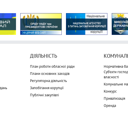
ДІЯЛЬНІСТЬ
КОМУНАЛЬ
План роботи обласної ради
Нормативна ба
Суб'єкти госп
Плани основних заходів
власності
Регуляторна діяльність
Комунальне м
дань
Запобігання корупції
Конкурс
Публічні закупівлі
Приватизація
Оренда