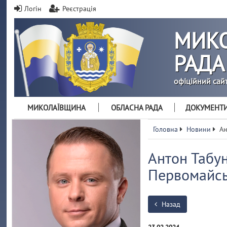
Логін
Реєстрація
МИКО
РАДА
офіційний сай
МИКОЛАЇВЩИНА
ОБЛАСНА РАДА
ДОКУМЕНТ
Головна
Новини
Ан
Антон Табун
Первомайсь
Назад