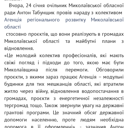
Вчора, 24 січня очільник Миколаївської обласної
ради Антон Табунщик провів нараду з колективом
Агенція регіонального розвитку Миколаївської
області
стосовно проєктів, що вони реалізують в громадах
Миколаївської області та майбутні плани з
відновлення.
«Це молодий колектив професіоналів, які мають
свіжі погляд і підходи до того, якою має бути
Миколаївщина після перемоги. Обговорили
проєкти, з якими зараз працює Агенція – модульні
будинки для тих мешканців області, які втратили
житло через війну, відновлення водопостачання в
громадах, проєкти з енергетичної незалежності
тергромад тощо. Також звернули увагу на державні
грантові програми. Це значний обсяг державної
допомоги населенню, проте людям необхідна
допомога в її оформленні», - зазначив Антон