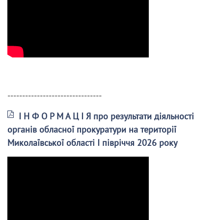
--------------------------------
І Н Ф О Р М А Ц І Я про результати діяльності
органів обласної прокуратури на території
Миколаївської області І півріччя 2026 року