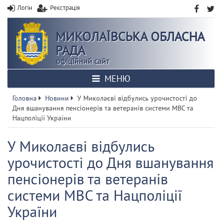
Логін
Реєстрація
МИКОЛАЇВСЬКА ОБЛАСНА
РАДА
офіційний сайт
МЕНЮ
Головна
Новини
У Миколаєві відбулись урочистості до
Дня вшанування пенсіонерів та ветеранів системи МВС та
Нацполіції України
У Миколаєві відбулись
урочистості до Дня вшанування
пенсіонерів та ветеранів
системи МВС та Нацполіції
України