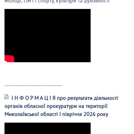
молоді, сім’ї і спорту, культури та духовності
--------------------------------
І Н Ф О Р М А Ц І Я про результати діяльності
органів обласної прокуратури на території
Миколаївської області І півріччя 2026 року