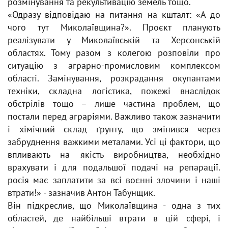
розмінування та рекультивацію земель тощо.
«Одразу відповідаю на питання на кшталт: «А до
чого тут Миколаївщина?». Проєкт планують
реалізувати у Миколаївській та Херсонській
областях. Тому разом з колегою розповіли про
ситуацію з аграрно-промисловим комплексом
області. Замінування, розкрадання окупантами
техніки, складна логістика, пожежі внаслідок
обстрілів тощо – лише частина проблем, що
постали перед аграріями. Важливо також зазначити
і хімічний склад ґрунту, що змінився через
забруднення важкими металами. Усі ці фактори, що
впливають на якість виробництва, необхідно
врахувати і для подальшої подачі на репарації.
росія має заплатити за всі воєнні злочини і наші
втрати!» - зазначив Антон Табунщик.
Він підкреслив, що Миколаївщина - одна з тих
областей, де найбільші втрати в цій сфері, і