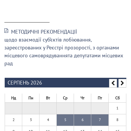
______________________
МЕТОДИЧНІ РЕКОМЕНДАЦІЇ
щодо взаємодії суб’єктів лобіювання,
зареєстрованих у Реєстрі прозорості, з органами
місцевого самоврядуваннята депутатами місцевих
рад
СЕРПЕНЬ 2026
Нд
Пн
Вт
Ср
Чт
Пт
Сб
1
2
3
4
5
6
7
8