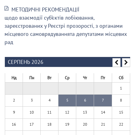
МЕТОДИЧНІ РЕКОМЕНДАЦІЇ
щодо взаємодії суб’єктів лобіювання,
зареєстрованих у Реєстрі прозорості, з органами
місцевого самоврядуваннята депутатами місцевих
рад
СЕРПЕНЬ 2026
Нд
Пн
Вт
Ср
Чт
Пт
Сб
1
2
3
4
5
6
7
8
9
10
11
12
13
14
15
16
17
18
19
20
21
22