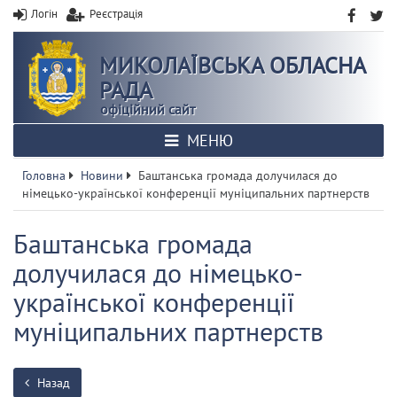
Логін
Реєстрація
МИКОЛАЇВСЬКА ОБЛАСНА
РАДА
офіційний сайт
МЕНЮ
Головна
Новини
Баштанська громада долучилася до
німецько-української конференції муніципальних партнерств
Баштанська громада
долучилася до німецько-
української конференції
муніципальних партнерств
Назад