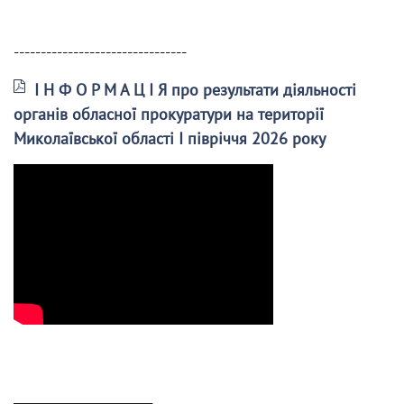
--------------------------------
І Н Ф О Р М А Ц І Я про результати діяльності
органів обласної прокуратури на території
Миколаївської області І півріччя 2026 року
______________________