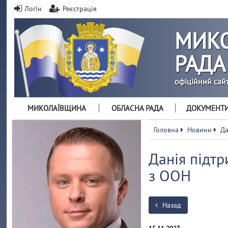
Логін
Реєстрація
МИКО
РАДА
офіційний сай
МИКОЛАЇВЩИНА
ОБЛАСНА РАДА
ДОКУМЕНТ
Головна
Новини
Да
Данія підтр
з ООН
Назад