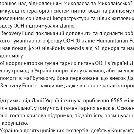
 працює над відновленням Миколаєва та Миколаївської 
имку, від генераторів і систем питної води на ранньому
овленням соціальної інфраструктури та цілих житлових 
оцесу ООН підтримували Данію.
Recovery Fund покликаний доповнити та підсилити робо
кого гуманітарного фонду ООН (Ukraine Humanitarian Fu
мав понад $350 мільйонів внесків від 31 донора та н
 допомогу.
ої координаторки гуманітарних питань ООН в Україні Д
дову громад в Україні попри війну важливо, аби зменши
опомоги в майбутньому. Вона переконана, що внесок Дан
Recovery Fund є важливим, адже він стане каталізатор
підтримка від Данії Україні сягнула приблизно €565 міл
лн цивільної, у тому числі гуманітарних внесків. Основ
рна, гостра кризова підтримка, підзвітність, розмінуванн
з корупцією.
Україною десять цивільних експертів: дев’ять у Консульт