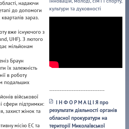
інновацій, молоді, сім’ї і спорту,
області, надаючи
культури та духовності
 етапі до допомоги
кварталів зараз.
ту вже існуючого з
nd, UHF). З лютого
адає мільйонам
еніз Браун
ти їх залежність
ії в роботу
ом подальших
--------------------------------
ьйонів військової
І Н Ф О Р М А Ц І Я про
ні сфери підтримки:
результати діяльності органів
я, захист жінок та
обласної прокуратури на
ативну місію ЕС та
території Миколаївської