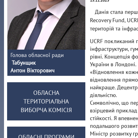
15.11.2023
Данія стала пер
Recovery Fund, UCR
територій та інфрас
UCRF покликаний пі
інфраструктури, гу
Голова обласної ради
рівні. Концепція ф
Табунщик
України в Лондоні.
Антон Вікторович
«Відновлення кожно
відновлення прямо 
найкраще. Децентра
ОБЛАСНА
діяльністю.
ТЕРИТОРІАЛЬНА
Символічно, що пе
ВИБОРЧА КОМІСІЯ
взірцевий приклад
стійкості. Я впевн
подальшого розвитк
Міністр розвитку г
ОБЛАСНІ ПРОГРАМИ