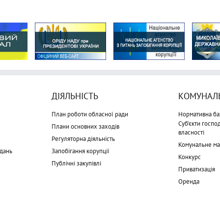
ДІЯЛЬНІСТЬ
КОМУНАЛЬ
План роботи обласної ради
Нормативна ба
Суб'єкти госп
Плани основних заходів
власності
Регуляторна діяльність
Комунальне м
дань
Запобігання корупції
Конкурс
Публічні закупівлі
Приватизація
Оренда