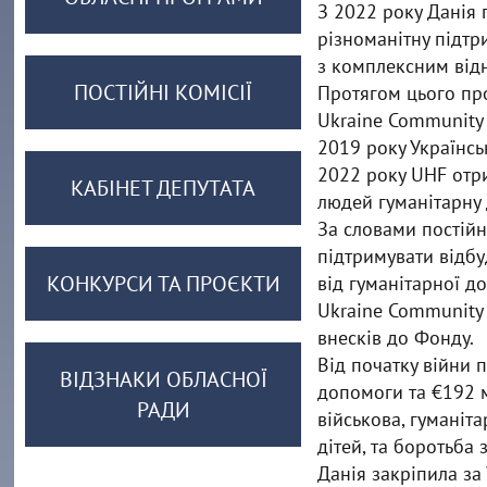
З 2022 року Данія
різноманітну підтр
з комплексним відн
ПОСТІЙНІ КОМІСІЇ
Протягом цього пр
Ukraine Community 
2019 року Українсь
2022 року UHF отри
КАБІНЕТ ДЕПУТАТА
людей гуманітарну
За словами постійн
підтримувати відбу
КОНКУРСИ ТА ПРОЄКТИ
від гуманітарної д
Ukraine Community 
внесків до Фонду.
Від початку війни 
ВІДЗНАКИ ОБЛАСНОЇ
допомоги та €192 м
РАДИ
військова, гуманіта
дітей, та боротьба 
Данія закріпила за 