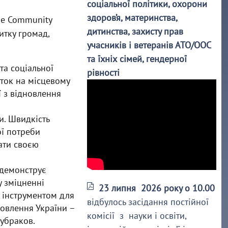
соціальної політики, охорони
здоров’я, материнства,
ne Community
дитинства, захисту прав
итку громад,
учасників і ветеранів АТО/ООС
та їхніх сімей, гендерної
та соціальної
рівності
иток на місцевому
ї з відновлення
и. Швидкість
ої потреби
ати своєю
 демонструє
 зміцненні
23 липня 2026 року о 10.00
м інструментом для
відбулось засідання постійної
новлення України –
комісії з науки і освіти,
Кубраков.