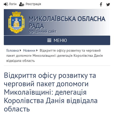
Логін
Реєстрація
МИКОЛАЇВСЬКА ОБЛАСНА
РАДА
офіційний сайт
МЕНЮ
Головна
Новини
Відкриття офісу розвитку та черговий
пакет допомоги Миколаївщині: делегація Королівства Данія
відвідала область
Відкриття офісу розвитку та
черговий пакет допомоги
Миколаївщині: делегація
Королівства Данія відвідала
область