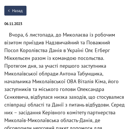
Назад
06.11.2023
Вчора, 6 листопада, до Миколаєва із робочим
візитом приїздив Надзвичайний та Поважний
Посол Королівства Данія в Україні Олє Егберг
Міккельсен разом із командою посольства.
Протягом дня, за участі першого заступника
Миколаївської облради Антона Табунщика,
начальника Миколаївської ОВА Віталія Кіма, його
заступників та міського голови Олександра
Сєнкевича, відбулася низка заходів, що стосувалися
співпраці області та Данії з питань відбудови. Серед
них – засідання Керівного комітету партнерства
Миколаїв-Миколаївська область-Данія, де
обговорили черговий пакет допомоги для