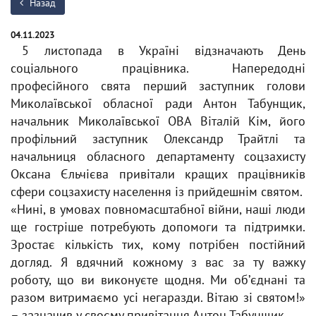
Назад
04.11.2023
5 листопада в Україні відзначають День
соціального працівника. Напередодні
професійного свята перший заступник голови
Миколаївської обласної ради Антон Табунщик,
начальник Миколаївської ОВА Віталій Кім, його
профільний заступник Олександр Трайтлі та
начальниця обласного департаменту соцзахисту
Оксана Єльчієва привітали кращих працівників
сфери соцзахисту населення із прийдешнім святом.
«Нині, в умовах повномасштабної війни, наші люди
ще гостріше потребують допомоги та підтримки.
Зростає кількість тих, кому потрібен постійний
догляд. Я вдячний кожному з вас за ту важку
роботу, що ви виконуєте щодня. Ми обʼєднані та
разом витримаємо усі негаразди. Вітаю зі святом!»
– зазначив у своєму привітання Антон Табунщик.