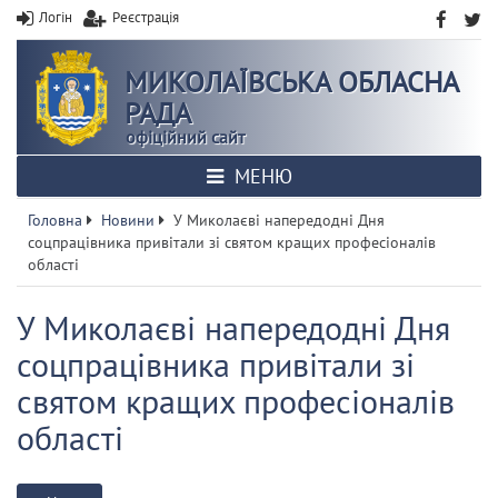
Логін
Реєстрація
МИКОЛАЇВСЬКА ОБЛАСНА
РАДА
офіційний сайт
МЕНЮ
Головна
Новини
У Миколаєві напередодні Дня
соцпрацівника привітали зі святом кращих професіоналів
області
У Миколаєві напередодні Дня
соцпрацівника привітали зі
святом кращих професіоналів
області