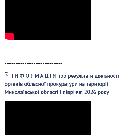
--------------------------------
І Н Ф О Р М А Ц І Я про результати діяльності
органів обласної прокуратури на території
Миколаївської області І півріччя 2026 року