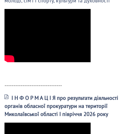
молоді, сім’ї і спорту, культури та духовності
--------------------------------
І Н Ф О Р М А Ц І Я про результати діяльності
органів обласної прокуратури на території
Миколаївської області І півріччя 2026 року