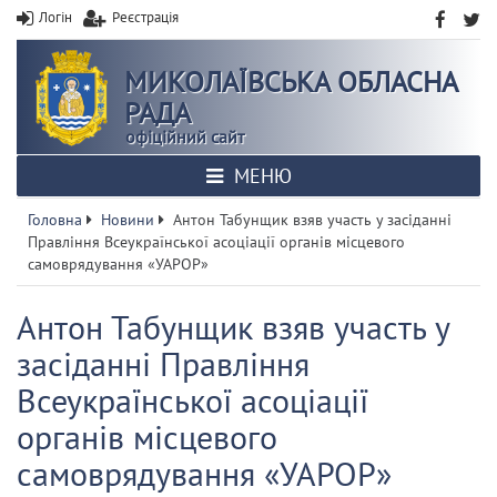
Логін
Реєстрація
МИКОЛАЇВСЬКА ОБЛАСНА
РАДА
офіційний сайт
МЕНЮ
Головна
Новини
Антон Табунщик взяв участь у засіданні
Правління Всеукраїнської асоціації органів місцевого
самоврядування «УАРОР»
Антон Табунщик взяв участь у
засіданні Правління
Всеукраїнської асоціації
органів місцевого
самоврядування «УАРОР»