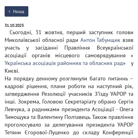
Назад
31.10.2023
Сьогодні, 31 жовтня, перший заступник голови
Миколаївської обласної ради
Антон Табунщик
взяв
участь у засіданні Правління Всеукраїнської
асоціації органів місцевого самоврядування «
Українська асоціація районних та обласних рад
» у
Києві.
На порядку денному розглянули багато питаннь –
кадрові рішення, плани роботи на наступний рік,
затвердження Резолюції учасників З’їзду УАРОР та
інші. Зокрема, Головою Секретаріату обрано Сергія
Левчука, а радниками президента Асоціації - Олега
Тимощука та Валентину Полтавець. Також правління
проголосувало за делегування президента УАРОР
Тетяни Єгорової-Луценко до складу Конференції