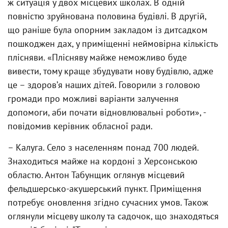
ж ситуація у двох місцевих школах. В одній
повністю зруйнована половина будівлі. В другій,
що раніше була опорним закладом із дитсадком
пошкоджен дах, у приміщенні неймовірна кількість
плісняви. «Плісняву майже неможливо буде
вивести, тому краще збудувати нову будівлю, адже
це – здоровʼя наших дітей. Говорили з головою
громади про можливі варіанти залучення
допомоги, аби почати відновлювальні роботи», -
повідомив керівник обласної ради.
– Калуга. Село з населенням понад 700 людей.
Знаходиться майже на кордоні з Херсонською
областю. Антон Табунщик оглянув місцевий
фельдшерсько-акушерський пункт. Приміщення
потребує оновлення згідно сучасних умов. Також
оглянули місцеву школу та садочок, що знаходяться