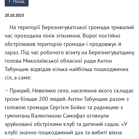
Назад
20.10.2023
На території Березнегуватської громади тривалий
час проходила лінія зіткнення. Ворог постійно
обстрілював територію громади і продовжує й
зараз. Під час робочого візиту на Березнегуватщину
голова Миколаївської обласної ради Антон
Табунщик відвідав кілька найбільш пошкоджених
сіл, а саме:
– Пришиб. Невелике село, населення якого складає
трохи більше 200 людей. Антон Табунщик разом з
головою громади Сергієм Бойко та радницею з
гумпитань Валентиною Самофал оглянули
зруйновані обстрілами клуб та дитячий садок. «У
клубі значно пошкоджений дах та вибиті вікна