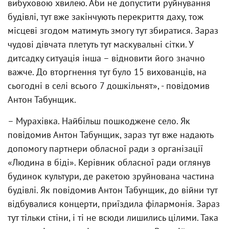
вибуховою хвилею. Аби не допустити руйнування
будівлі, тут вже закінчують перекриття даху, тож
місцеві згодом матимуть змогу тут збиратися. Зараз
чудові дівчата плетуть тут маскувальні сітки. У
дитсадку ситуація інша – відновити його значно
важче. До вторгнення тут було 15 вихованців, на
сьогодні в селі всього 7 дошкільнят», - повідомив
Антон Табунщик.
– Мурахівка. Найбільш пошкоджене село. Як
повідомив Антон Табунщик, зараз тут вже надають
допомогу партнери обласної ради з організації
«Людина в біді». Керівник обласної ради оглянув
будинок культури, де ракетою зруйнована частина
будівлі. Як повідомив Антон Табунщик, до війни тут
відбувалися концерти, приїздила філармонія. Зараз
тут тільки стіни, і ті не всюди лишились цілими. Така