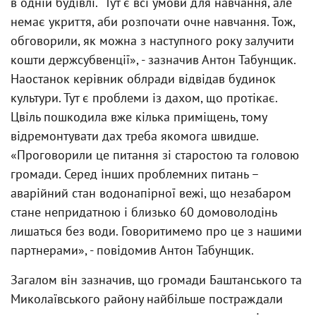
в одній будівлі. "Тут є всі умови для навчання, але
немає укриття, аби розпочати очне навчання. Тож,
обговорили, як можна з наступного року залучити
кошти держсубвенції», - зазначив Антон Табунщик.
Наостанок керівник облради відвідав будинок
культури. Тут є проблеми із дахом, що протікає.
Цвіль пошкодила вже кілька приміщень, тому
відремонтувати дах треба якомога швидше.
«Проговорили це питання зі старостою та головою
громади. Серед інших проблемних питань –
аварійний стан водонапірної вежі, що незабаром
стане непридатною і близько 60 домоволодінь
лишаться без води. Говоритимемо про це з нашими
партнерами», - повідомив Антон Табунщик.
Загалом він зазначив, що громади Баштанського та
Миколаївського району найбільше постраждали