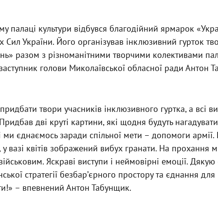
у палаці культури відбувся благодійний ярмарок «Украї
 Сил України. Його організував інклюзивний гурток твор
нь» разом з різноманітними творчими колективами пал
заступник голови Миколаївської обласної ради Антон 
придбати твори учасників інклюзивного гуртка, а всі в
Придбав дві круті картини, які щодня будуть нагадувати 
і ми єднаємось заради спільної мети – допомоги армії. 
ь, у вазі квітів зображений вибух гранати. На прохання 
військовим. Яскраві виступи і неймовірні емоції. Дякую
нської стратегії безбарʼєрного простору та єднання для
ти!» – впевнений Антон Табунщик.