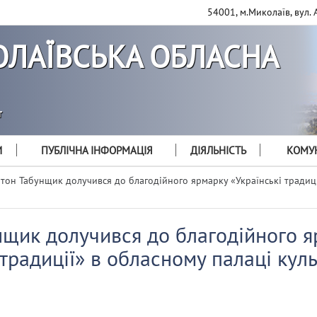
54001, м.Миколаїв, вул. 
ЛАЇВСЬКА ОБЛАСНА
т
И
ПУБЛІЧНА ІНФОРМАЦІЯ
ДІЯЛЬНІСТЬ
КОМУН
тон Табунщик долучився до благодійного ярмарку «Українські традиці
нщик долучився до благодійного 
 традиції» в обласному палаці кул