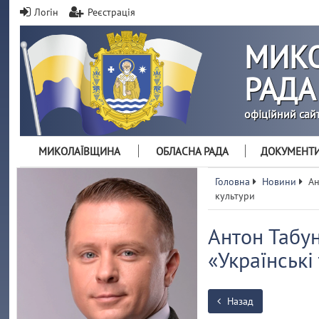
Логін
Реєстрація
МИКО
РАДА
офіційний сай
МИКОЛАЇВЩИНА
ОБЛАСНА РАДА
ДОКУМЕНТ
Головна
Новини
Ан
культури
Антон Табу
«Українські
Назад