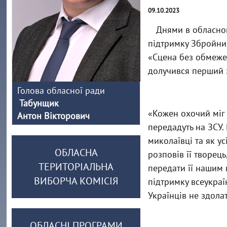
09.10.2023
Днями в обласном
підтримку Збройних
«Сцена без обмеже
долучився перший 
Голова обласної ради
Табунщик
«Кожен охочий міг 
Антон Вікторович
передадуть на ЗСУ. 
миколаївці та як ус
ОБЛАСНА
розповів її творец
ТЕРИТОРІАЛЬНА
передати її нашим 
ВИБОРЧА КОМІСІЯ
підтримку всеукраї
Українців не здола
ОБЛАСНІ ПРОГРАМИ