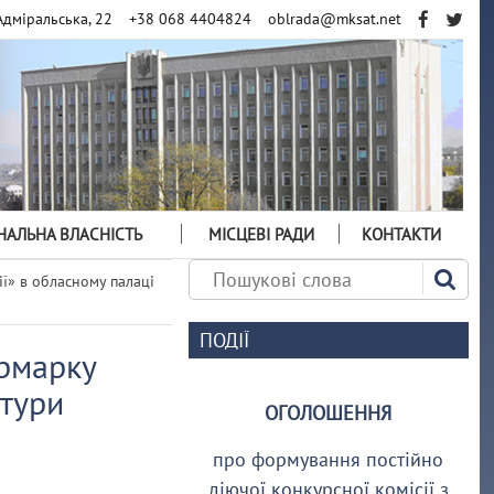
Адміральська, 22
+38 068 4404824
oblrada@mksat.net
АЛЬНА ВЛАСНІСТЬ
МІСЦЕВІ РАДИ
КОНТАКТИ
ї» в обласному палаці
ПОДІЇ
ярмарку
ьтури
ОГОЛОШЕННЯ
про формування постійно
діючої конкурсної комісії з