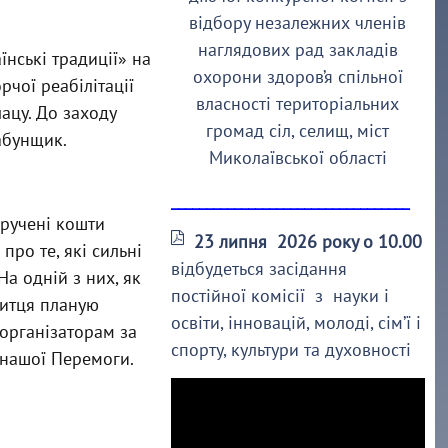
відбору незалежних членів
наглядових рад закладів
нські традиції» на
охорони здоров’я спільної
чої реабілітації
власності територіальних
ацу. До заходу
громад сіл, селищ, міст
Табунщик.
Миколаївської області
__________________________________
иручені кошти
23 липня 2026 року о 10.00
про те, які сильні
відбудеться засідання
На одній з них, як
постійної комісії з науки і
митця планую
освіти, інновацій, молоді, сім’ї і
 організаторам за
спорту, культури та духовності
 нашої Перемоги.