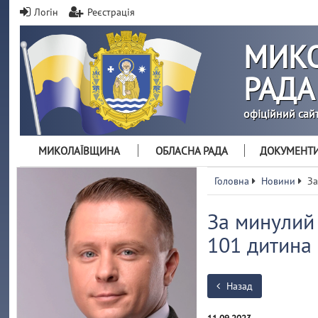
Логін
Реєстрація
МИКО
РАДА
офіційний сай
МИКОЛАЇВЩИНА
ОБЛАСНА РАДА
ДОКУМЕНТ
Головна
Новини
За
За минулий 
101 дитина
Назад