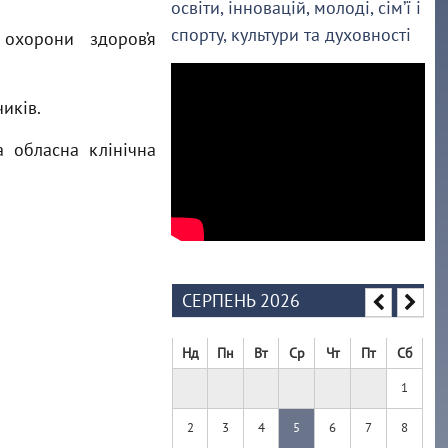
освіти, інновацій, молоді, сім’ї і
спорту, культури та духовності
охорони здоров’я
иків.
 обласна клінічна
СЕРПЕНЬ 2026
Нд
Пн
Вт
Ср
Чт
Пт
Сб
1
2
3
4
5
6
7
8