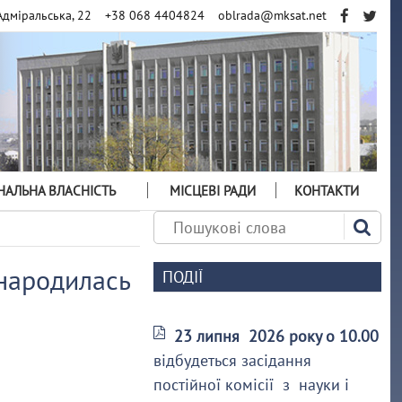
Адміральська, 22
+38 068 4404824
oblrada@mksat.net
АЛЬНА ВЛАСНІСТЬ
МІСЦЕВІ РАДИ
КОНТАКТИ
 народилась
ПОДІЇ
23 липня 2026 року о 10.00
відбудеться засідання
постійної комісії з науки і