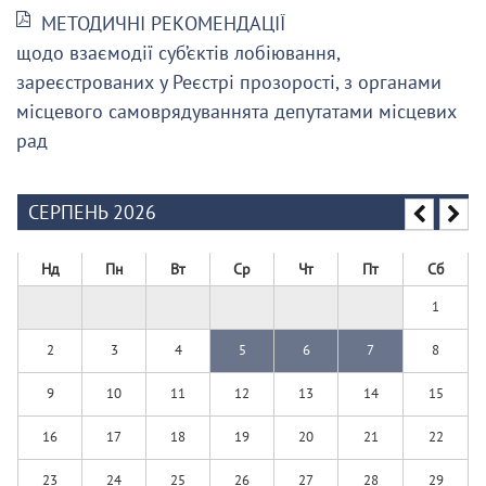
МЕТОДИЧНІ РЕКОМЕНДАЦІЇ
щодо взаємодії суб’єктів лобіювання,
зареєстрованих у Реєстрі прозорості, з органами
місцевого самоврядуваннята депутатами місцевих
рад
СЕРПЕНЬ 2026
Нд
Пн
Вт
Ср
Чт
Пт
Сб
1
2
3
4
5
6
7
8
9
10
11
12
13
14
15
16
17
18
19
20
21
22
23
24
25
26
27
28
29