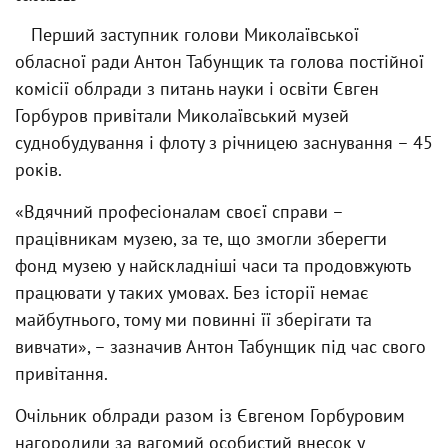
Перший заступник голови Миколаївської
обласної ради Антон Табунщик та голова постійної
комісії облради з питань науки і освіти Євген
Горбуров привітали Миколаївський музей
суднобудування і флоту з річницею заснування – 45
років.
«Вдячний професіоналам своєї справи –
працівникам музею, за те, що змогли зберегти
фонд музею у найскладніші часи та продовжують
працювати у таких умовах. Без історії немає
майбутнього, тому ми повинні її зберігати та
вивчати», – зазначив Антон Табунщик під час свого
привітання.
Очільник облради разом із Євгеном Горбуровим
нагородили за вагомий особистий внесок у