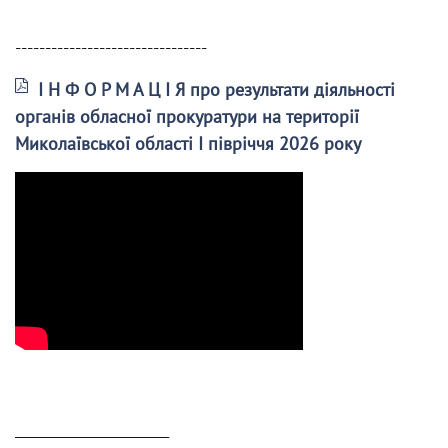
--------------------------------
І Н Ф О Р М А Ц І Я про результати діяльності
органів обласної прокуратури на території
Миколаївської області І півріччя 2026 року
______________________