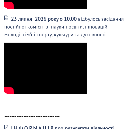
23 липня 2026 року о 10.00
відбулось засідання
постійної комісії з науки і освіти, інновацій,
молоді, сім’ї і спорту, культури та духовності
--------------------------------
І Н Ф О Р М А Ц І Я про результати діяльності