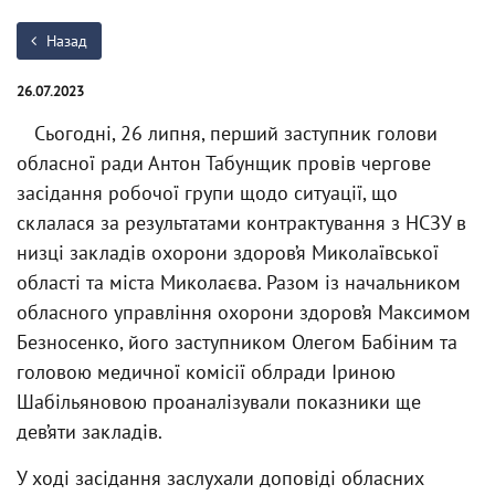
Назад
26.07.2023
Сьогодні, 26 липня, перший заступник голови
обласної ради Антон Табунщик провів чергове
засідання робочої групи щодо ситуації, що
склалася за результатами контрактування з НСЗУ в
низці закладів охорони здоров’я Миколаївської
області та міста Миколаєва. Разом із начальником
обласного управління охорони здоров’я Максимом
Безносенко, його заступником Олегом Бабіним та
головою медичної комісії облради Іриною
Шабільяновою проаналізували показники ще
дев’яти закладів.
У ході засідання заслухали доповіді обласних