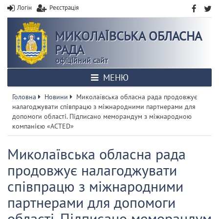
Логін
Реєстрація
МИКОЛАЇВСЬКА ОБЛАСНА
РАДА
офіційний сайт
МЕНЮ
Головна
Новини
Миколаївська обласна рада продовжує
налагоджувати співпрацю з міжнародними партнерами для
допомоги області. Підписано меморандум з міжнародною
компанією «ACTED»
Миколаївська обласна рада
продовжує налагоджувати
співпрацю з міжнародними
партнерами для допомоги
області. Підписано меморандум