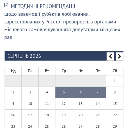
МЕТОДИЧНІ РЕКОМЕНДАЦІЇ
щодо взаємодії суб’єктів лобіювання,
зареєстрованих у Реєстрі прозорості, з органами
місцевого самоврядуваннята депутатами місцевих
рад
СЕРПЕНЬ 2026
Нд
Пн
Вт
Ср
Чт
Пт
Сб
1
2
3
4
5
6
7
8
9
10
11
12
13
14
15
16
17
18
19
20
21
22
23
24
25
26
27
28
29