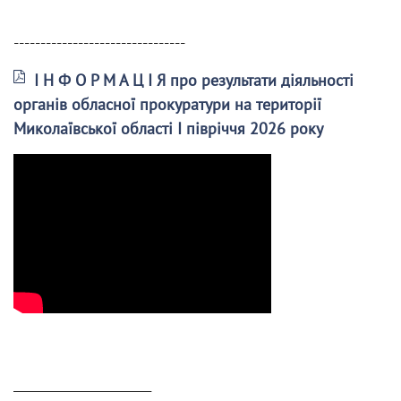
--------------------------------
І Н Ф О Р М А Ц І Я про результати діяльності
органів обласної прокуратури на території
Миколаївської області І півріччя 2026 року
______________________