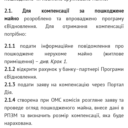
2.1. Для компенсації за пошкоджене
майно
розроблено та впроваджено програму
єВідновлення. Для отримання компенсації
потрібно:
2.1.1
подати інформаційне повідомлення про
пошкоджене нерухоме майно (житлове
приміщення) –
див. Крок 1.
2.1.2
відкрити рахунок у банку–партнері Програми
єВідновлення.
2.1.3
подати заяву на компенсацію через Портал
Дія.
2.1.4
створена при ОМС комісія розгляне заяву та
проведе огляд пошкодженого майна, внесе дані в
РПЗМ та визначить розмір компенсації, яка буде
нарахована.