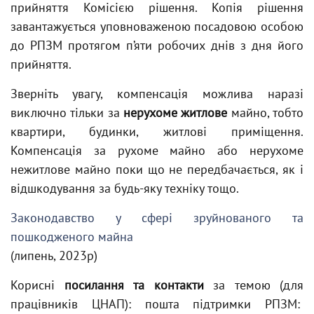
прийняття Комісією рішення. Копія рішення
завантажується уповноваженою посадовою особою
до РПЗМ протягом п’яти робочих днів з дня його
прийняття.
Зверніть увагу, компенсація можлива наразі
виключно тільки за
нерухоме житлове
майно, тобто
квартири, будинки, житлові приміщення.
Компенсація за рухоме майно або нерухоме
нежитлове майно поки що не передбачається, як і
відшкодування за будь-яку техніку тощо.
Законодавство у сфері зруйнованого та
пошкодженого майна
(липень, 2023р)
Корисні
посилання та контакти
за темою (для
працівників ЦНАП): пошта підтримки РПЗМ: