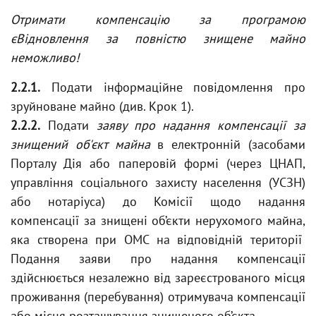
Отримати компенсацію за програмою
єВідновлення за повністю знищене майно
неможливо!
2.2.1.
Подати інформаційне повідомлення про
зруйноване майно (див. Крок 1).
2.2.2.
Подати
заяву про надання компенсації за
знищений об'єкт майна
в електронній (засобами
Порталу Дія або паперовій формі (через ЦНАП,
управління соціального захисту населення (УСЗН)
або нотаріуса) до Комісії щодо надання
компенсації за знищені об’єкти нерухомого майна,
яка створена при ОМС на відповідній території
Подання заяви про надання компенсації
здійснюється незалежно від зареєстрованого місця
проживання (перебування) отримувача компенсації
або місця розташування знищеного об’єкта.