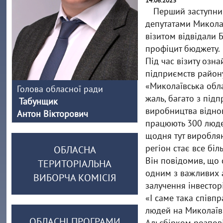
14.06.2023
Перший заступни
депутатами Микола
візитом відвідали 
профіцит бюджету.
Під час візиту оз
підприємств район
«Миколаївська обла
Голова обласної ради
жаль, багато з під
Табунщик
виробництва відно
Антон Вікторович
працюють 300 людей.
щодня тут виробляю
регіон стає все бі
ОБЛАСНА
Він повідомив, що 
ТЕРИТОРІАЛЬНА
одним з важливих а
ВИБОРЧА КОМІСІЯ
залучення інвесторі
«І саме така співп
людей на Миколаївщ
ОБЛАСНІ ПРОГРАМИ
Альсбірком розпові