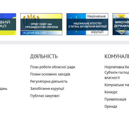
ДІЯЛЬНІСТЬ
КОМУНАЛЬ
План роботи обласної ради
Нормативна ба
Суб'єкти госп
Плани основних заходів
власності
Регуляторна діяльність
Комунальне м
дань
Запобігання корупції
Конкурс
Публічні закупівлі
Приватизація
Оренда