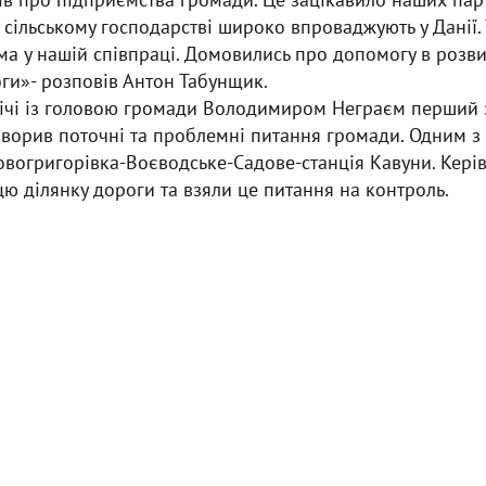
 у сільському господарстві широко впроваджують у Данії.
ма у нашій співпраці. Домовились про допомогу в розви
ги»- розповів Антон Табунщик.
трічі із головою громади Володимиром Неграєм перший 
ворив поточні та проблемні питання громади. Одним з
огригорівка-Воєводське-Садове-станція Кавуни. Керів
ю ділянку дороги та взяли це питання на контроль.