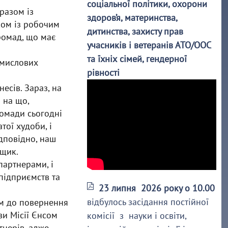
соціальної політики, охорони
разом із
здоров’я, материнства,
ком із робочим
дитинства, захисту прав
ромад, що має
учасників і ветеранів АТО/ООС
та їхніх сімей, гендерної
омислових
рівності
есів. Зараз, на
 на що,
омади сьогодні
тої худоби, і
ідповідно, наш
нщик.
партнерами, і
підприємств та
23 липня 2026 року о 10.00
відбулось засідання постійної
ом до повернення
ви Місії Єнсом
комісії з науки і освіти,
тнерів, адже