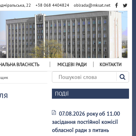
Адміральська, 22
+38 068 4404824
oblrada@mksat.net
АЛЬНА ВЛАСНІСТЬ
МІСЦЕВІ РАДИ
КОНТАКТИ
нщик
ля
ПОДІЇ
07.08.2026 року об 11.00
засідання постійної комісії
обласної ради з питань