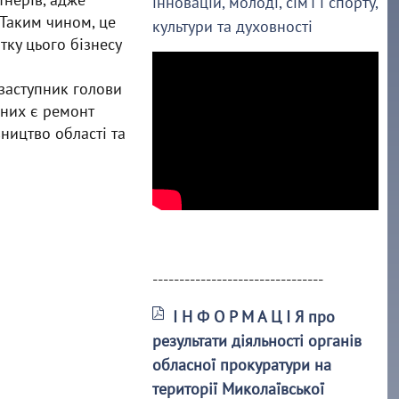
інновацій, молоді, сім’ї і спорту,
 Таким чином, це
культури та духовності
тку цього бізнесу
заступник голови
 них є ремонт
ництво області та
--------------------------------
І Н Ф О Р М А Ц І Я про
результати діяльності органів
обласної прокуратури на
території Миколаївської