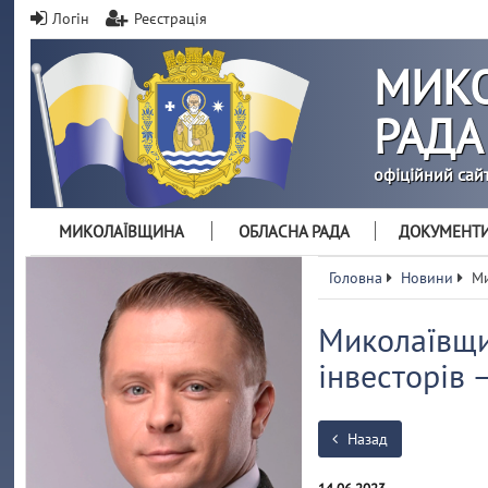
Логін
Реєстрація
МИКО
РАДА
офіційний сай
МИКОЛАЇВЩИНА
ОБЛАСНА РАДА
ДОКУМЕНТ
Головна
Новини
Ми
Миколаївщи
інвесторів 
Назад