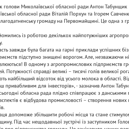
к голови Миколаївської обласної ради
Антон Табунщик
ївської обласної ради
Віталій Порхун
та Ігорем Савчен
Благодатненську громаду на Первомайщині. Це одна з г
найомились із роботою декількох найпотужніших агропр
у.
сть завжди була багата на гарні приклади успішних бізн
приємств підступно знищені ворогом. Але, незважаючи ні
влюються! В одному з агропромислових підприємств гр
 Потужності справді великі – тисячі голів великої рога
ть найбільший відсоток від усього молока в області. В
льш привабливим для інвесторів», - зазначив Антон Табу
сьогодні обласна рада плідно співпрацює з данськими 
спектів є відбудова промисловості – створення нових 
в.
раця допоможе збільшити робочі місця та стане стимул
ину. Під час нещодавньої зустрічі із заступником Голо
в про підприємства громади. Це зацікавило наших пар