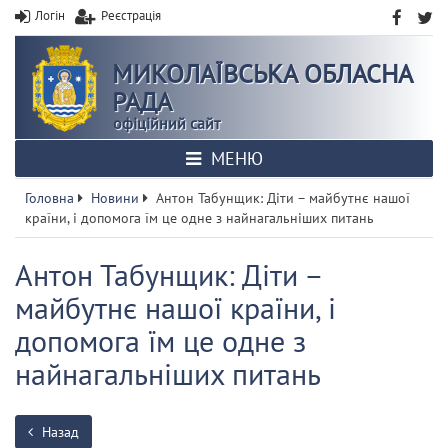
Логін
Реєстрація
МИКОЛАЇВСЬКА ОБЛАСНА
РАДА
офіційний сайт
МЕНЮ
Головна
Новини
Антон Табунщик: Діти – майбутнє нашої
країни, і допомога їм це одне з найнагальніших питань
Антон Табунщик: Діти –
майбутнє нашої країни, і
допомога їм це одне з
найнагальніших питань
Назад