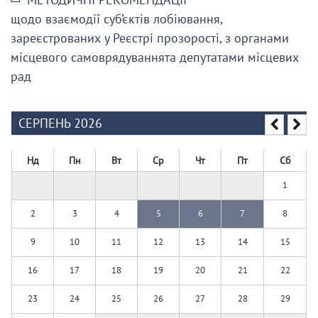
щодо взаємодії суб’єктів лобіювання,
зареєстрованих у Реєстрі прозорості, з органами
місцевого самоврядуваннята депутатами місцевих
рад
СЕРПЕНЬ 2026
Нд
Пн
Вт
Ср
Чт
Пт
Сб
1
2
3
4
5
6
7
8
9
10
11
12
13
14
15
16
17
18
19
20
21
22
23
24
25
26
27
28
29