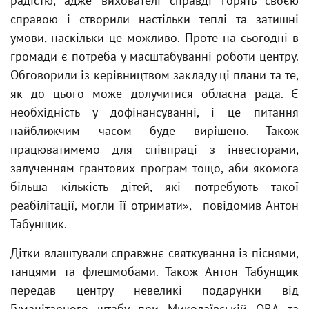
радістю, адже вихователі справді горять своєю
справою і створили настільки теплі та затишні
умови, наскільки це можливо. Проте на сьогодні в
громади є потреба у масштабуванні роботи центру.
Обговорили із керівництвом закладу ці плани та те,
як до цього може долучитися обласна рада. Є
необхідність у дофінансуванні, і це питання
найближчим часом буде вирішено. Також
працюватимемо для співпраці з інвесторами,
залученням грантових програм тощо, аби якомога
більша кількість дітей, які потребують такої
реабілітації, могли її отримати», - повідомив Антон
Табунщик.
Дітки влаштували справжнє святкування із піснями,
танцями та флешмобами. Також Антон Табунщик
передав центру невеликі подарунки від
Гуманітарного штабу при Миколаївській ОВА та