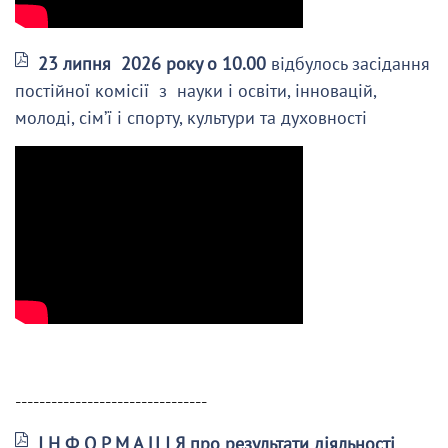
23 липня 2026 року о 10.00
відбулось засідання
постійної комісії з науки і освіти, інновацій,
молоді, сім’ї і спорту, культури та духовності
--------------------------------
І Н Ф О Р М А Ц І Я про результати діяльності