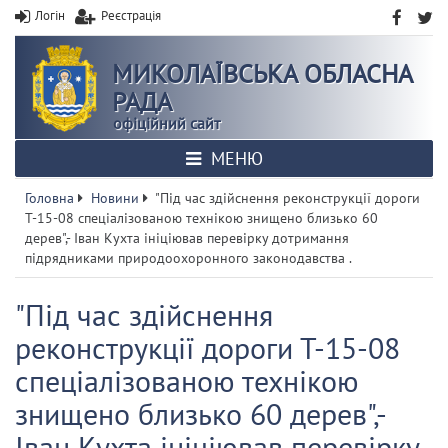
Логін
Реєстрація
МИКОЛАЇВСЬКА ОБЛАСНА
РАДА
офіційний сайт
МЕНЮ
Головна
Новини
"Під час здійснення реконструкції дороги
Т-15-08 спеціалізованою технікою знищено близько 60
дерев",- Іван Кухта ініціював перевірку дотримання
підрядниками природоохоронного законодавства .
"Під час здійснення
реконструкції дороги Т-15-08
спеціалізованою технікою
знищено близько 60 дерев",-
Іван Кухта ініціював перевірку