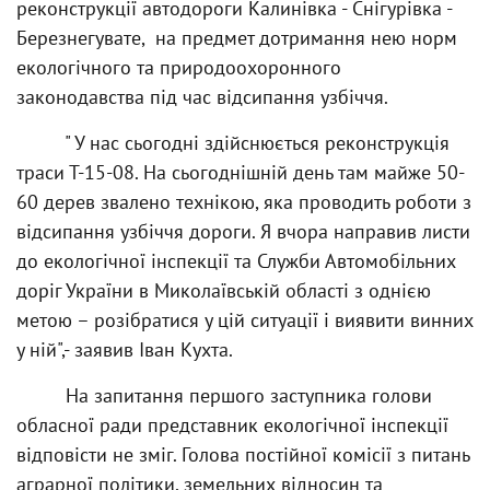
реконструкції автодороги Калинівка - Снігурівка -
Березнегувате, на предмет дотримання нею норм
екологічного та природоохоронного
законодавства під час відсипання узбіччя.
" У нас сьогодні здійснюється реконструкція
траси Т-15-08. На сьогоднішній день там майже 50-
60 дерев звалено технікою, яка проводить роботи з
відсипання узбіччя дороги. Я вчора направив листи
до екологічної інспекції та Служби Автомобільних
доріг України в Миколаївській області з однією
метою – розібратися у цій ситуації і виявити винних
у ній",- заявив Іван Кухта.
На запитання першого заступника голови
обласної ради представник екологічної інспекції
відповісти не зміг. Голова постійної комісії з питань
аграрної політики, земельних відносин та