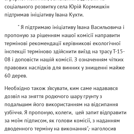
соціального розвитку села Юрій Кормишкін
підтримав ініціативу Івана Кухти.
" Я підтримаю ініціативу Івана Васильовича і
пропоную за рішенням нашої комісії направити
термінові рекомендації керівникові екологічної
інспекції терміново здійснити виїзд на трасу Т-15-
08 і доповісти нашій комісії. З означенням чітких
правових наслідків для винних у знищенні майже
60 дерев.
Необхідно також з’ясувати, ким саме надавався
дозвіл на зняття родючого шару грунту з
подальшим його використанням на відсипання
узбіччя. Я пропоную, колеги, цей запит відправити
за моїм підписом, як голови комісії, з наданням
дводенного терміну на виконання",- наголосив