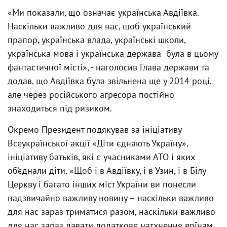
«Ми показали, що означає українська Авдіївка.
Наскільки важливо для нас, щоб український
прапор, українська влада, українські школи,
українська мова і українська держава була в цьому
фантастичної місті», - наголосив Глава держави та
додав, що Авдіївка була звільнена ще у 2014 році,
але через російського агресора постійно
знаходиться під ризиком.
Окремо Президент подякував за ініціативу
Всеукраїнської акції «Діти єднають Україну»,
ініціативу батьків, які є учасниками АТО і яких
об’єднали діти. «Щоб і в Авдіївку, і в Узин, і в Білу
Церкву і багато інших міст України ви понесли
надзвичайно важливу новину – наскільки важливо
для нас зараз триматися разом, наскільки важливо
для нас зараз давати додаткове натхнення воїнам,