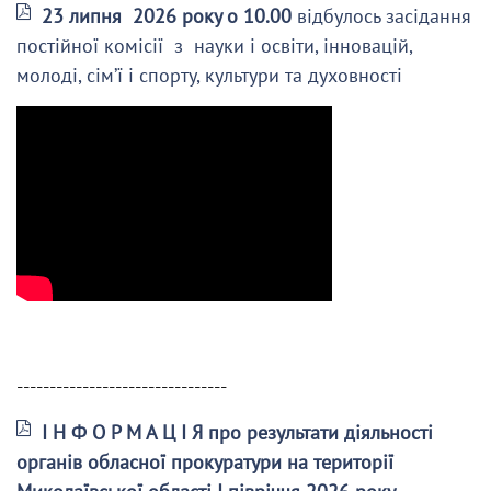
23 липня 2026 року о 10.00
відбулось засідання
постійної комісії з науки і освіти, інновацій,
молоді, сім’ї і спорту, культури та духовності
--------------------------------
І Н Ф О Р М А Ц І Я про результати діяльності
органів обласної прокуратури на території