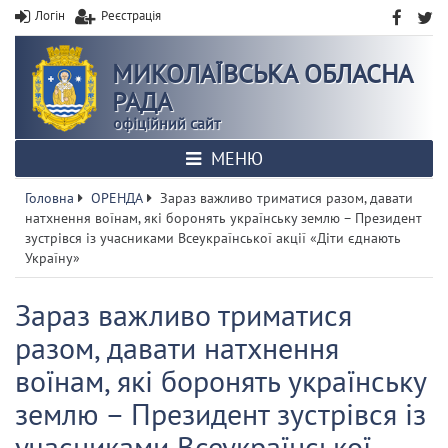
Логін
Реєстрація
МИКОЛАЇВСЬКА ОБЛАСНА
РАДА
офіційний сайт
МЕНЮ
Головна
ОРЕНДА
Зараз важливо триматися разом, давати
натхнення воїнам, які боронять українську землю – Президент
зустрівся із учасниками Всеукраїнської акції «Діти єднають
Україну»
Зараз важливо триматися
разом, давати натхнення
воїнам, які боронять українську
землю – Президент зустрівся із
учасниками Всеукраїнської