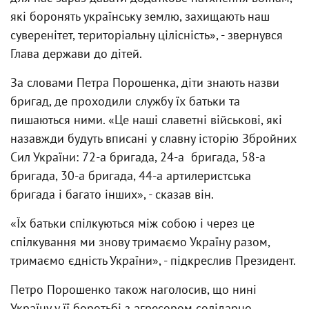
які боронять українську землю, захищають наш
суверенітет, територіальну цілісність», - звернувся
Глава держави до дітей.
За словами Петра Порошенка, діти знають назви
бригад, де проходили службу їх батьки та
пишаються ними. «Це наші славетні військові, які
назавжди будуть вписані у славну історію Збройних
Сил України: 72-а бригада, 24-а бригада, 58-а
бригада, 30-а бригада, 44-а артилеристська
бригада і багато інших», - сказав він.
«Їх батьки спілкуються між собою і через це
спілкування ми знову тримаємо Україну разом,
тримаємо єдність України», - підкреслив Президент.
Петро Порошенко також наголосив, що нині
Україну у її боротьбі з агресором солідарно