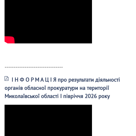
--------------------------------
І Н Ф О Р М А Ц І Я про результати діяльності
органів обласної прокуратури на території
Миколаївської області І півріччя 2026 року