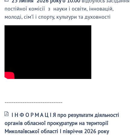
23 липня 2026 року о 10.00
відбулось засідання
постійної комісії з науки і освіти, інновацій,
молоді, сім’ї і спорту, культури та духовності
--------------------------------
І Н Ф О Р М А Ц І Я про результати діяльності
органів обласної прокуратури на території
Миколаївської області І півріччя 2026 року